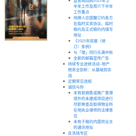
监管局回顾2025年上
半年工作及简介下半年
工作重点
持牌人应提醒订约各方
在临时买卖协议、临时
租约及正式租约内填写
地址
《2025年房屋（修
订）条例》
与「理」同行乐满中秋
全新的邮箱宣传广告
持续专业进修活动–地产
税务全剖析：从基础到实
战
近期常见违规
诚信与你
未有就销售或推广香港
境外的未建成项目进行
尽职审查及取得物业所
在地执业律师的法律意
见
未有于租约内提供业主
的通讯地址
反洗钱专区