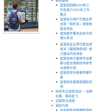
新闻速递
监管局回顾2024年工
作及简介2025年工作
重点
监管局与地产代理业界
出席「简朴房」规管制
度咨询会
查阅屋宇署发出命令的
遵从状况
监管局及业界代表出席
有关《建筑物条例》修
订建议的咨询会
监管局电子服务作出更
新以配合强制性持续专
业进修计划
监管局举办新春传媒午
宴
监管局年报荣获国际奖
项
持续专业进修活动 — 自制
长粮，精彩起飞
近期常见违规
诚信与你
发布载有虚假牌照资料