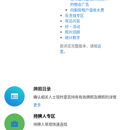
的物业广告
向劏房租户滥收水费
反洗钱专区
常见问答
好‧活动
照片回顾
统计数字
欲浏览完整版本，请按
这
里
。
牌照目录
确认相关人士现时是否持有有效牌照及牌照的详情
更多
持牌人专区
持牌人常用快速连结