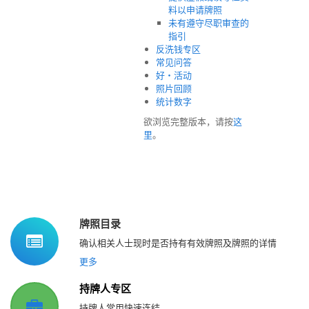
料以申请牌照
未有遵守尽职审查的
指引
反洗钱专区
常见问答
好‧活动
照片回顾
统计数字
欲浏览完整版本，请按
这
里
。
牌照目录
确认相关人士现时是否持有有效牌照及牌照的详情
更多
持牌人专区
持牌人常用快速连结