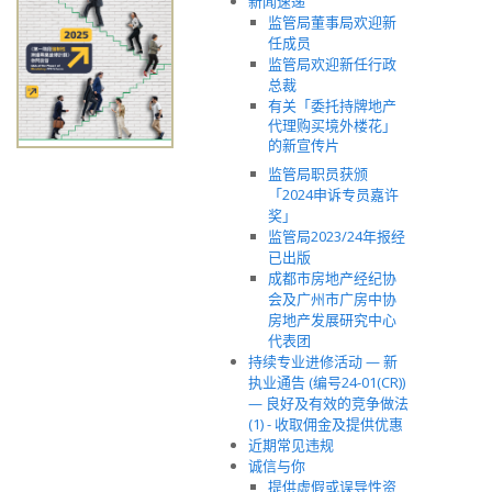
新闻速递
监管局董事局欢迎新
任成员
监管局欢迎新任行政
总裁
有关「委托持牌地产
代理购买境外楼花」
的新宣传片
监管局职员获颁
「2024申诉专员嘉许
奖」
监管局2023/24年报经
已出版
成都市房地产经纪协
会及广州市广房中协
房地产发展研究中心
代表团
持续专业进修活动 — 新
执业通告 (编号24-01(CR))
— 良好及有效的竞争做法
(1) - 收取佣金及提供优惠
近期常见违规
诚信与你
提供虚假或误导性资