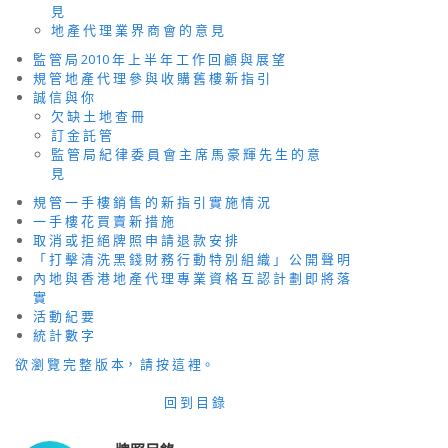
見
地 產 代 理 業 界 商 會 的 意 見
監 管 局 2010 年 上 半 年 工 作 回 顧 與 展 望
規 管 地 產 代 理 參 與 收 購 舊 樓 新 指 引
誠 信 與 你
欠 缺 土 地 查 冊
訂 金 託 管
監 管 局 紀 律 委 員 會 主 席 馬 豪 輝 先 生 的 意
見
規 管 一 手 樓 銷 售 的 新 指 引 實 施 情 況
一 手 樓 花 買 賣 新 措 施
取 消 或 拒 絕 牌 照 申 請 退 款 安 排
「 打 擊 清 洗 黑 錢 財 務 行 動 特 別 組 織 」 公 開 聲 明
內 地 與 香 港 地 產 代 理 專 業 資 格 互 認 計 劃 即 將 落
實
活 動 紀 要
統 計 數 字
欲 瀏 覽 完 整 版 本， 請 按 這 裡。
回 到 目 錄