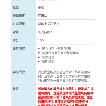
程度
基础
授课语言
广东话
讲义资料
繁体中文和英文
对象
所有持牌人
学分
1.50
课堂内容
簡介《防止賄賂條例》
地產代理業的貪污舞弊風險
個案討論
答問環節
学习成效
完成課堂的參加者能夠對《防止賄賂條
例》及地產代理業常見的貪污舞弊風險、
利益衝突及一般不當行為有基礎認識。
备注
如持牌人的牌照被附加條件，規定其在指
定時段內，透過參加並完成監管局持續專
業進修計劃下的『合規及有效管理』類別
的講座/研討會而取得認可的若干學分，
此網絡研討會
並不符合上述學分要求
。