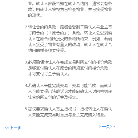
业。转让人应获告知在转让合约内，通常会有条
款订明转让人被视为已检查物业，并已接受物业
的现状。
2.
转让合约的条款一般都会受制于确认人与业主签
订的合约（「原合约」）条款。转让人会受到确
认人在原合约所接受的条款所约束，例如，若确
认人接受了物业有重大的改动，转让人在转让合
约内同样亦须要接受。
3.
必须确保转让人在完成交易时所支付的楼价余款
足够支付确认人在原合约所须支付的楼价余款，
才可支付订金予确认人。
4.
若确认人未能完成交易，交易可能告吹，而转让
人可能要提出法庭诉讼才能向确认人讨回根据转
让合约所支付的订金及损失。
5.
提议要求确认人签立授权书，授权转让人在确认
人未能完成交易时直接与业主完成购入物业。
下一页>>
<<上一页