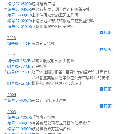
编号07-05(CR)
违例建筑工程
*
编号07-04(CR)
居者有其屋计划单位的补价新安排
编号07-03(CR)
土地注册处实施五天工作周
编号07-02(CR)
不道德地／非法转移客户或放盘资料
编号07-01(CR)
《防止贿赂条例》第9条
回页顶
2006
编号06-04(CR)
每周五天结算
回页顶
2005
编号05-08(CR)
以转让股权形式买卖物业
编号05-07(CR)
订金托管
*
编号05-05(CR)
处于转让限制期第3 至第5 年内居者有其屋计划
／租者置其屋计划单位在公开市场转让的安排
编号05-02(CR)
物业租用权／经营业务的转让
回页顶
2004
*
编号04-03(CR)
在公开市场转让居屋
回页顶
2003
编号03-10(CR)
「偷盘」行为
编号03-08(CR)
有关有限公司签立契据的法律修订
编号03-06(CR)
鼓励租赁双方提供资料