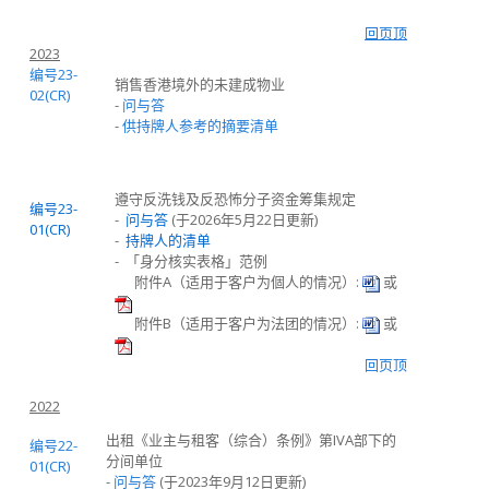
回页顶
2023
编号23-
销售香港境外的未建成物业
02(CR)
-
问与答
-
供持牌人参考的摘要清单
遵守反洗钱及反恐怖分子资金筹集规定
编号23-
-
问与答
(于2026年5月22日更新)
01(CR)
-
持牌人的清单
- 「身分核实表格」范例
附件A（适用于客户为個人的情况）:
或
附件B（适用于客户为法团的情况）:
或
回页顶
2022
出租《业主与租客（综合）条例》
第
IVA
部下的
编号22-
分间单位
01(CR)
-
问与答
(于2023年9月12日更新)