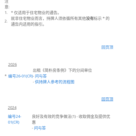
注
意:
1.
* 仅适用于住宅物业的通告。
就非住宅物业而言，持牌人须依循所有其他
没有
标示 * 的
2.
通告内适用的指引。
回页顶
2026
出租《简朴房条例》下的分间单位
*
编号26-01(CR)
-
问与答
-
供持牌人参考的流程图
回页顶
2024
编号24-
良好及有效的竞争做法
(1) -
收取佣金及提供优
01(CR)
惠
-
问与答