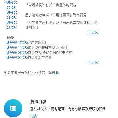
*
编号00-
《常规规例》有关广告宣传的规定
09(CR)
编号00-
屋宇署减收申请「占用许可证」副本费用
08(CR)
编号00-
「租者置其屋计划」及「居屋第二市场计划」 新
05(CR)
订明文件
回页顶
1999
编号99-17(CR)
地产代理名片
编号99-11(CR)
物业资料查册常见英中词汇
编号99-08(CR)
有关带客视察物业的保安措施
编号99-01(CR)
有关负资产物业
回页顶
如要查看已失效的执业通告，请按
此
。
牌照目录
确认相关人士现时是否持有有效牌照及牌照的详情
更多