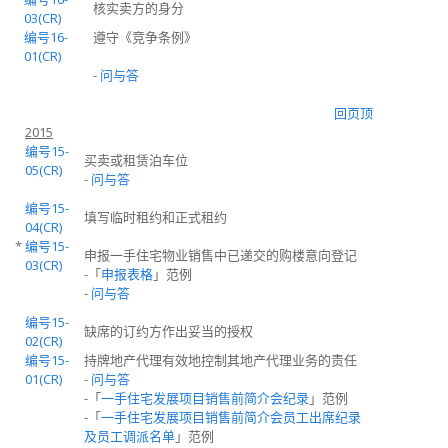
核实卖方的身分
03(CR)
编号16-
遵守
《竞争条例》
01(CR)
-
问与答
回页顶
2015
编号15-
买卖或租赁泊车位
05(CR)
-
问与答
编号15-
填写临时租约和正式租约
04(CR)
*
编号15-
申报一手住宅物业销售中已递交的购楼意向登记
03(CR)
-「
申报表格
」范例
-
问与答
编号15-
缺席的订约方作出妥当的授权
02(CR)
编号15-
持牌地产代理有效地控制其地产代理业务的责任
01(CR)
-
问与答
-「
一手住宅发展项目销售前简介会纪录
」范例
-「
一手住宅发展项目销售前简介会员工出席纪录
及员工调派名单
」范例