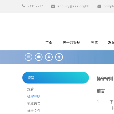
2111 2777
enquiry@eaa.org.hk
compl
主页
关于监管局
考试
发
规管
操守守则
规管
前言
操守守则
1.
下
执业通告
《
标准文件