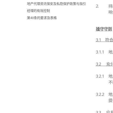
地产代理资讯保安及私隐保护政策与指引
2.
持
经理的有效控制
响
第40条的要求及表格
操守守则
3.1 符
3.1.1
地
3.2 
3.2.1
地
不
3.2.2
地
提
3.3 