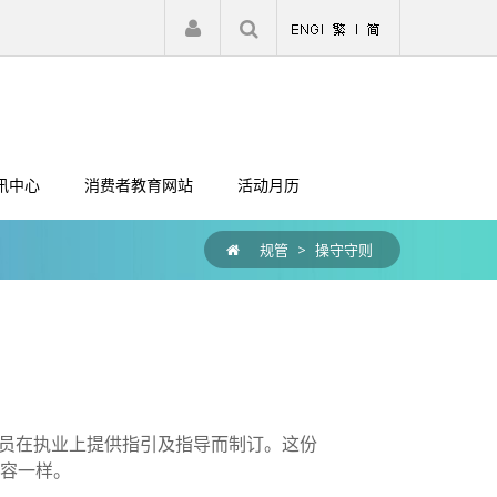
|
注册
登入
讯中心
消费者教育网站
活动月历
规管
>
操守守则
员在执业上提供指引及指导而制订。这份
内容一样。