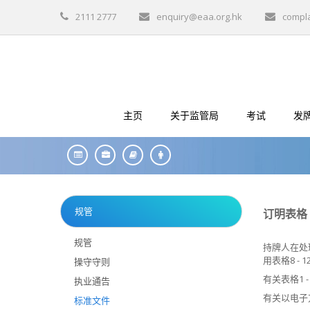
2111 2777
enquiry@eaa.org.hk
compl
主页
关于监管局
考试
发
规管
订明表格
规管
持牌人在处
用表格8 - 1
操守守则
有关表格1 
执业通告
有关以电子
标准文件