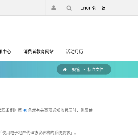
|
注册
登入
讯中心
消费者教育网站
活动月历
规管
>
标准文件
产代理条例》第
40
条就有关事项通知监管局时，则须使
「使用电子地产代理协议表格的系统要求」。