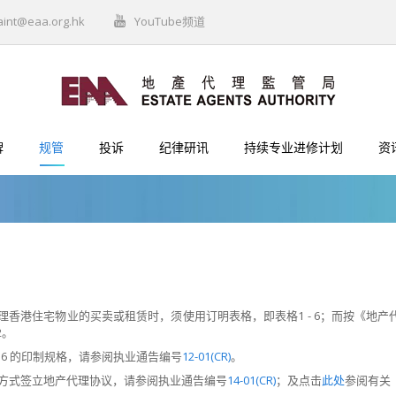
aint@eaa.org.hk
YouTube频道
牌
规管
投诉
纪律研讯
持续专业进修计划
资
理香港住宅物业的买卖或租赁时，须使用订明表格，即表格1 - 6；而按《地
2。
- 6 的印制规格，请参阅执业通告编号
12-01(CR)
。
方式签立地产代理协议，请参阅执业通告编号
14-01(CR)
；及点击
此处
参阅有关