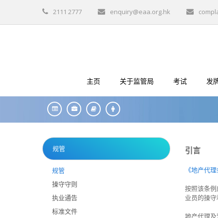
2111 2777
enquiry@eaa.org.hk
compl
主页
关于监管局
考试
发
规管
引言
《地产代理
规管
操守守则
按照该条例
执业通告
业员的操守
标准文件
地产代理及