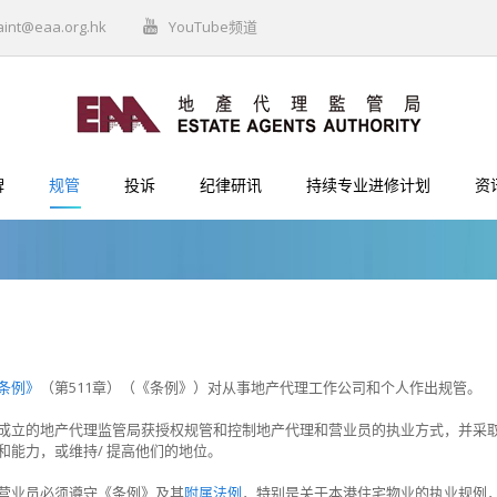
aint@eaa.org.hk
YouTube频道
牌
规管
投诉
纪律研讯
持续专业进修计划
资
条例》
（第511章）（《条例》）对从事地产代理工作公司和个人作出规管。
成立的地产代理监管局获授权规管和控制地产代理和营业员的执业方式，并采
和能力，或维持/ 提高他们的地位。
营业员必须遵守《条例》及其
附属法例
，特别是关于本港住宅物业的执业规例