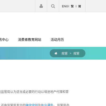
|
注册
登入
讯中心
消费者教育网站
活动月历
规管
>
规管
取监管局认为适当或必要的行动以增进地产代理和营
，还有监管局发出的
操守守则
及
执业通告
。 监管局亦