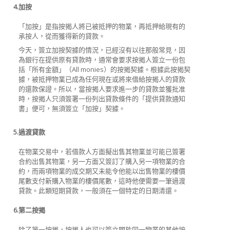
4.
加按
「加按」是指按揭人將已被抵押的物業，再抵押給現有的
承按人，從而獲得新的貸款。
今天，簽立加按契據的情況，已經沒有以往那般常見，因
為銀行在提供原有貸款時，通常會要求按揭人簽立一份包
括「所有金額」（All monies）的按揭契據。根據此按揭契
據，被抵押物業已成為任何現在或將來借給按揭人的貸款
的還款保證。所以，當按揭人要求進一步的貸款並獲批准
時，按揭人只須簽署一份列出貸款條件的「提供貸款通知
書」便可，無須簽立「加按」契據。
5.
過渡貸款
在物業交易中，若借款人方面擬出售其物業並可能已簽署
合約出售其物業，另一方面又簽訂了購入另一項物業的合
約，而兩項物業的成交期又未能令他能以出售物業的樓價
尾數支付新購入物業的樓價尾數，這時他便需要一筆過渡
貸款。此類短期貸款，一般須在一個特定的日期清還。
6.
第二按揭
除了第一按揭，按揭人也可以簽立關於同一物業的其他按