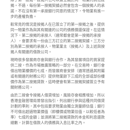
揭。不過，每份第一按揭契據必然會包含一個按揭人的承
諾，不在沒有第一承按銀行同意的情況下，令物業有進一
步的產權負擔。
較常見的情況是按揭人在已簽立了的第一按揭之後，提供
同一物業作為與其有關連的公司的債務償還保證。在這情
況下，第二按揭的承按人（通常都會是第一按揭的承按
人），會要求有一份由三方訂立的第二按揭契據。三方分
別為第二按揭的承按人，物業業主（按揭人）及上述與按
揭人有關連的借款公司。
現時很多發展商亦會與銀行合作，為其發展項目的買家提
供二按，作為市場推廣策略的一部分。在交易時，銀行會
借出物業樓價的七成，而發展商會安排（通常透過其附屬
或有關連的財務公司）提供物業餘下三成的全部或部份樓
價作為第二按揭貸款，這時便會有第二按揭契據簽立予有
關財務公司。
由於二按會令按揭人借貸增加，風險亦會相應增加，所以
香港金融管理局曾發出指引，列出銀行參與這種共同借貸
計劃的準則，其中包括要求物業由獨立測量師估值；銀行
不可借出超過物業價值（即樓價或物業估值，以較低者為
準）七成的金額；並須將第二按揭貸款的本金和利息還款
總數，計算在借款人的債務與入息比率之內。