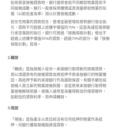
批核買家按揭貸款時，銀行通常會就不同類型物業提供不
同按揭成數。銀行一般會採用樓價或其測量師就物業的估
價（以較低者為準）用以計算按揭成數。
就住宅物業的貸款而言，香港金融管理局曾對銀行發出指
引，貸款不可超過上述樓宇價值的70%。這是為減低借貸銀
行承受風險的指引。銀行可透過「按揭保險計劃」借出不
超過上述樓宇價值95%的貸款，超過70%的部分，藉「按揭
保險計劃」投保。
2.
轉按
「轉按」是指按揭人從另一承按銀行取得新的按揭貸款，
用以清還原有的按揭貸款並將抵押予原承按銀行的物業贖
回，再抵押予新的承按銀行作為還款保證。有關手續包括
按揭人簽立新的物業按揭契據，並從原來承按銀行取得物
業按揭解除契據。按揭人通常是為獲得較佳的借貸條件，
如較低的貸款利率，而申請轉按。
3.
現按
「現按」是指業主以其目前沒有任何抵押的物業作為抵
押，向銀行獲取按揭融資或貸款。