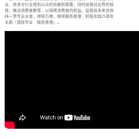
业，务求令行业得到公众的信赖和尊重；同时加强对业界的规
管，推动消费者教育，以保障消费者的权益。监管局未来会保
持一贯专业水准，排除万难，继续服务香港，积极实践25周年
主题「成就专业 服务香港」。