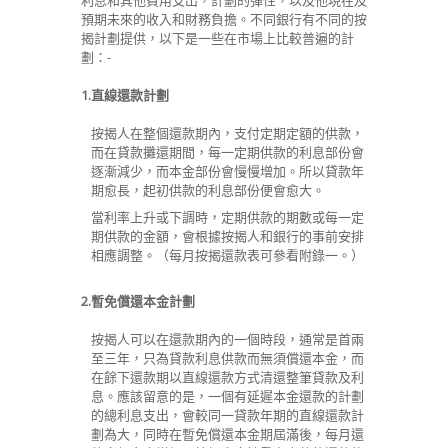
利息和其他費用支出，計劃的彈性，以及他現在及
預期未來的收入和財務負擔。不同銀行有不同的按
揭計劃提供，以下是一些在市場上比較普遍的計
劃：-
1.
直線還款計劃
按揭人在整個還款期內，支付定期定額的供款，
而在貸款攤還期間，每一定期供款的利息部份會
逐漸減少，而本金部份會慢慢增加。所以貸款年
期愈長，起初供款的利息部份便會愈大。
當利率上升或下調時，定期供款的期數或每一定
期供款的金額，會根據按揭人和銀行的事前安排
相應調整。（每月按揭還款表可參看附錄一。）
2.
暫免償還本金計劃
按揭人可以在還款期內的一個時段，通常是首兩
至三年，只為貸款利息供款而無須償還本金，而
在餘下還款期以直線還款方式清還整筆貸款及利
息。應該留意的是，一個有延遲本金還款的計劃
的總利息支出，會較同一貸款年期的直線還款計
劃為大，同時在暫免償還本金期屆滿後，每月還