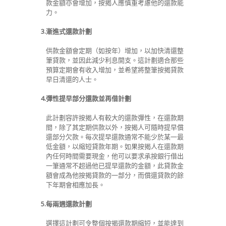
款金額亦會增加，按揭人應慎重考慮他的還款能
力。
3.
漸進式還款計劃
供款金額會定期（如按年）增加，以加快清還整
筆貸款，並因此減少利息開支。這計劃適合那些
預算定期會有收入增加，並希望將整筆按揭貸款
早日清還的人士。
4.
彈性提早部分還款並再借計劃
此計劃容許按揭人有較大的還款彈性，在還款期
間，除了其定期供款以外，按揭人可隨時提早償
還部分欠款。每次提早還款通常不能少於某一最
低金額，以縮短貸款年期。如果按揭人在還款期
內任何時間需要現金，他可以要求承按銀行借出
一筆通常不超過他已提早還款的金額，此貸款金
額會成為他按揭貸款的一部分，而償還貸款的餘
下年期會相應加長。
5.
每兩週還款計劃
選擇這計劃可令整個按揭還款期縮短，並能達到