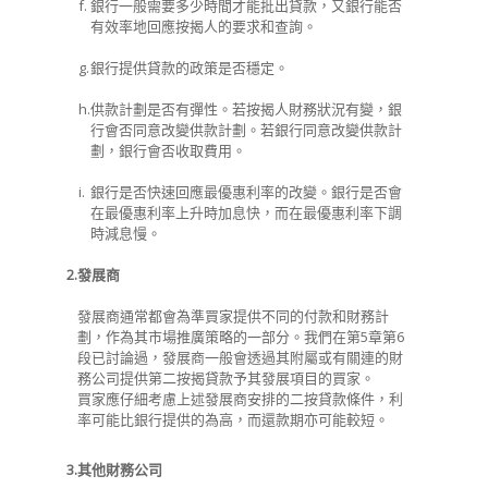
f.
銀行一般需要多少時間才能批出貸款，又銀行能否
有效率地回應按揭人的要求和查詢。
g.
銀行提供貸款的政策是否穩定。
h.
供款計劃是否有彈性。若按揭人財務狀況有變，銀
行會否同意改變供款計劃。若銀行同意改變供款計
劃，銀行會否收取費用。
i.
銀行是否快速回應最優惠利率的改變。銀行是否會
在最優惠利率上升時加息快，而在最優惠利率下調
時減息慢。
2.
發展商
發展商通常都會為準買家提供不同的付款和財務計
劃，作為其市場推廣策略的一部分。我們在第5章第6
段已討論過，發展商一般會透過其附屬或有關連的財
務公司提供第二按揭貸款予其發展項目的買家。
買家應仔細考慮上述發展商安排的二按貸款條件，利
率可能比銀行提供的為高，而還款期亦可能較短。
3.
其他財務公司