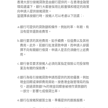
香港大部分按揭貸款是由銀行提供的。在香港金融管
理局建議下，銀行大都會採用比較審慎和穩定的政策
向申請人提供按揭貸款。
當選擇承按銀行時，按揭人可以考慮以下因素：-
a.
銀行可提供的貸款額和條件，例如利率、年期、有
沒有提早還款收費等。
b.
銀行要求的其他費用，如手續費、估值費以及其他
費用。此外，若銀行批淮貸款申請，而申請人卻選
擇不向有關銀行借貸，申請人是否仍須繳付上述費
用。
c.
銀行會否要求按揭人必須向某指定保險公司投保物
業及有關的保險費。
d.
銀行為吸引按揭貸款申請而提供的其他優惠，例如
現金回贈或律師費用資助。按香港金融管理局的指
引，超過貸款額1%的現金回贈會被視作貸款額的
一部分，影響七成借貸比率。
e.
銀行在按揭契據簽立後，準備提供的跟進服務。