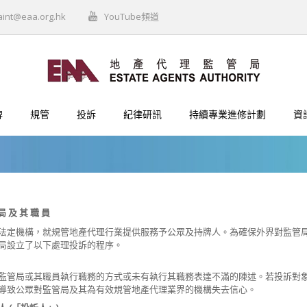
aint@eaa.org.hk
YouTube頻道
牌
規管
投訴
紀律研訊
持續專業進修計劃
資
局 及 其 職 員
法定機構，就規管地產代理行業提供服務予公眾及持牌人。為確保外界對監管
局設立了以下處理投訴的程序。
監管局或其職員執行職務的方式或未有執行其職務表達不滿的陳述。若投訴對
導致公眾對監管局及其為有效規管地產代理業界的機構失去信心。