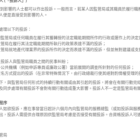
 (「投訴人」)
到影響的人士都可以作出投訴。一般而言，若某人因監管局或其職員於履行職
人便是直接受到影響的人。
處理以下的投訴：
關監管局或任何職員在履行其獲轉授的法定職能期間所作的行政或運作上的決定
監管局在履行其法定職能期間所執行的政策表達不滿的投訴；
監管局就地產代理業界的投訴所作的決定而表達不滿的投訴，但並無對建議或支
及投訴人與監管局職員之間的民事糾紛；
一公共機構（例如申訴專員或廉政公署）當前展開的調查所針對的任何投訴；
匿名方式提出的投訴（在非常特殊情況下，由行政總裁行使其絕對酌情權受理的投
下，與監管局任何形式的持續行動有關或由其引起的投訴，將會在有關行動完
及同步處理有關投訴不會對有關行動造成重大影響。投訴人不一定是監管局有
程序
人如欲投訴，應在事發當日起計六個月內向監管局的服務總監（或如投訴與服
出，投訴人需提供合理原因供監管局考慮是否接受有關投訴。合資格投訴人可通
管局