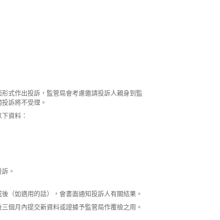
面形式作出投訴，監管局會考慮邀請投訴人親身到監
關投訴將不受理。
須書面提供以下資料：
投訴。
成後（如適用的話），會書面通知投訴人有關結果。
後三個月內提交新資料或證據予監管局作覆檢之用。