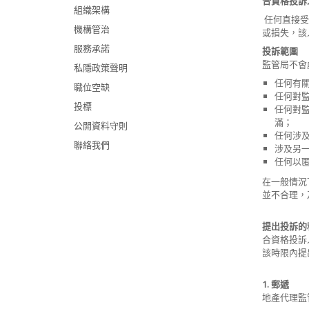
合資格投訴人
組織架構
任何直接受
機構管治
或損失，該
服務承諾
投訴範圍
監管局不會
私隱政策聲明
任何有
職位空缺
任何對
投標
任何對
滿；
公開資料守則
任何涉
聯絡我們
涉及另
任何以
在一般情況
並不合理，
提出投訴的
合資格投訴
該時限內提
1. 郵遞
地產代理監