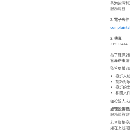
香港柴灣利
服務總監
2. 電子郵件
complaints
3. 傳真
2150 2414
為了確保對
管局辦事處
監管局嚴
投訴人
投訴對
投訴的
相關文
如投訴人未
處理投訴程
服務總監會
若合資格投
如在上述期