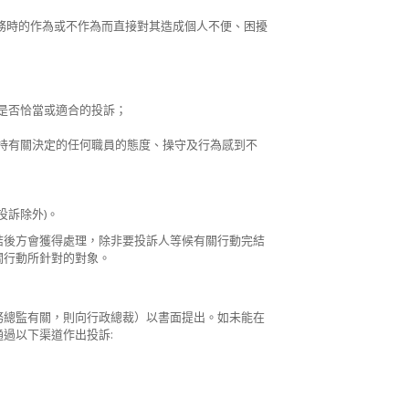
務時的作為或不作為而直接對其造成個人不便、困擾
是否恰當或適合的投訴；
持有關決定的任何職員的態度、操守及行為感到不
訴除外)。
結後方會獲得處理，除非要投訴人等候有關行動完結
關行動所針對的對象。
務總監有關，則向行政總裁）以書面提出。如未能在
過以下渠道作出投訴: