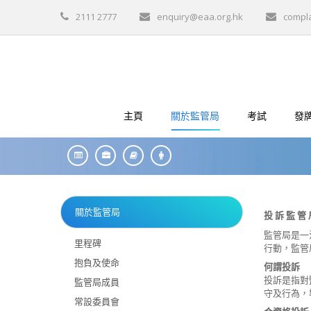
2111 2777
enquiry@eaa.org.hk
compl
主頁
關於監管局
考試
發
關於監管局
投 訴 監 管 
監管局是一
里程碑
行動，監管
抱負及使命
何謂投訴
投訴是指對
監管局成員
守及行為，
常設委員會