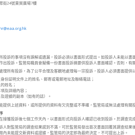
眾街24號東貿廣場7樓
hr@eaa.org.hk
所投訴的事項沒有誤解或遺漏，投訴必須以書面形式提出。如投訴人未能以書
作出投訴。監管局職員會擬備一份書面投訴摘要供投訴人書面確認。否則，有
肅處理所有投訴，為了公平合理及客觀地處理每一宗投訴，投訴人必
於身份証明文件上的姓名、郵寄或電郵地址及聯絡電話；
象的姓名；
事項及詳細內容；
件及證據的副本（如有的話）。
能提供上述資料，或所提供的資料有欠完整或不準確，監管局或無法處理有關
序
在接獲投訴後七個工作天內，以書面形式向投訴人確認已收到投訴。於調查完
訴人對監管局的調查結果感到不滿，可於監管局發出首次書面回覆其調查結果
限內未能提交新資料或證據，監管局的決定即為最終決定，不可提出上訴。