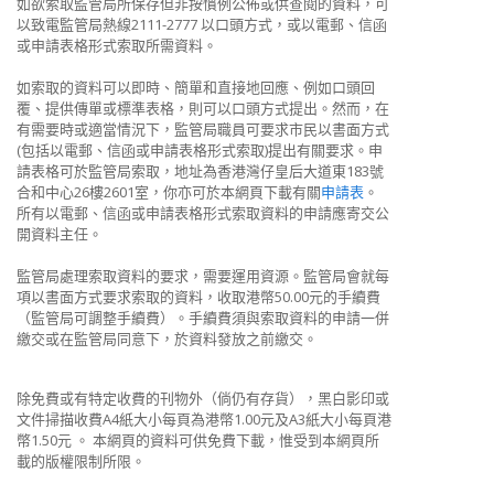
如欲索取監管局所保存但非按慣例公佈或供查閱的資料，可
以致電監管局熱線2111-2777 以口頭方式，或以電郵、信函
或申請表格形式索取所需資料。
如索取的資料可以即時、簡單和直接地回應、例如口頭回
覆、提供傳單或標準表格，則可以口頭方式提出。然而，在
有需要時或適當情況下，監管局職員可要求市民以書面方式
(包括以電郵、信函或申請表格形式索取)提出有關要求。申
請表格可於監管局索取，地址為香港灣仔皇后大道東183號
合和中心26樓2601室，你亦可於本網頁下載有關
申請表
。
所有以電郵、信函或申請表格形式索取資料的申請應寄交公
開資料主任。
監管局處理索取資料的要求，需要運用資源。監管局會就每
項以書面方式要求索取的資料，收取港幣50.00元的手續費
（監管局可調整手續費）。手續費須與索取資料的申請一併
繳交或在監管局同意下，於資料發放之前繳交。
除免費或有特定收費的刊物外（倘仍有存貨），黑白影印或
文件掃描收費A4紙大小每頁為港幣1.00元及A3紙大小每頁港
幣1.50元 。 本網頁的資料可供免費下載，惟受到本網頁所
載的版權限制所限。