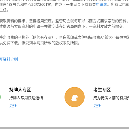
道东183号合和中心26楼2601室，你亦可于本网页下载有关
申请表
。所有以电
主任。
索取资料的要求，需要运用资源。监管局会就每项以书面方式要求索取的资料，收
续费须与索取资料的申请一并缴交或在监管局同意下，于资料发放之前缴交。
特定收费的刊物外（倘仍有存货），黑白影印或文件扫描收费A4纸大小每页为港币1.
供免费下载，惟受到本网页所载的版权限制所限。
开资料守则
持牌人专区
考生专区
持牌人常用快速连结
成为持牌人前的有用
更多
更多