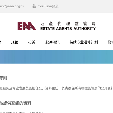
aint@eaa.org.hk
YouTube频道
牌
规管
投诉
纪律研讯
持续专业进修计划
资
守则
派
服务及专业发展总
监
担任公开资料主任，负责确保所有根据监管局的公开资
。
布或供查阅的资料