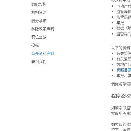
公众可于
组织架构
《地产
监管局
机构管治
监管局
服务承诺
年报
根据《
私隐政策声明
监管局
职位空缺
投标
以下的资料
公开资料守则
有关监
有关监
联络我们
为地产
牌照目
年报、
倘你希望索
程序及收
如欲索取监
索取所需资
如索取的资
况下，监管