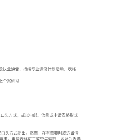
及执业通告、持续专业进修计划活动、表格
上个案研习
 以口头方式，或以电邮、信函或申请表格形式
以口头方式提出。然而，在有需要时或适当情
关要求。申请表格可于监管局索取，地址为香港