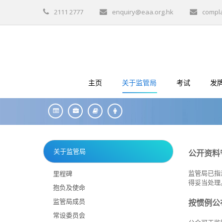
2111 2777
enquiry@eaa.org.hk
compl
主页
关于监管局
考试
发
关于监管局
公开资料
监管局已指
里程碑
得妥当处理
抱负及使命
监管局成员
按惯例公
常设委员会