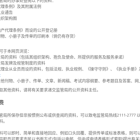
监管局的办事处查阅以下的资料：
代理条例》及其附属法例
执业通告
组织架构图
地产代理条例》而设的公开登记册
刊物、小册子及传单的印刷本（倘仍有存货）
可于本网页浏览：
管局的资料（包括其组织架构、抱负及使命、所提供的服务及服务承诺）
管局发牌及规管制度的资料
代理业从业员而设的资料，包括法规、执业规例、《操守守则》、《执业手册》
录
其他刊物、小册子、传单、文章、新闻稿、考试内容纲要、参考题目及答案、网
取其他资料，请将有关要求递交监管局的公开资料主任。
费
管局所保存但非按惯例公布或供查阅的资料，可以致电监管局热线2111-2777
料。
料可以即时、简单和直接地回应、例如口头回覆、提供传单或标准表格，则可
局职员可要求市民以书面方式(包括以电邮、信函或申请表格形式索取)提出有