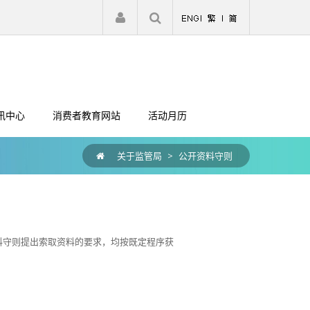
|
注册
登入
讯中心
消费者教育网站
活动月历
关于监管局
>
公开资料守则
料守则提出索取资料的要求，均按既定程序获