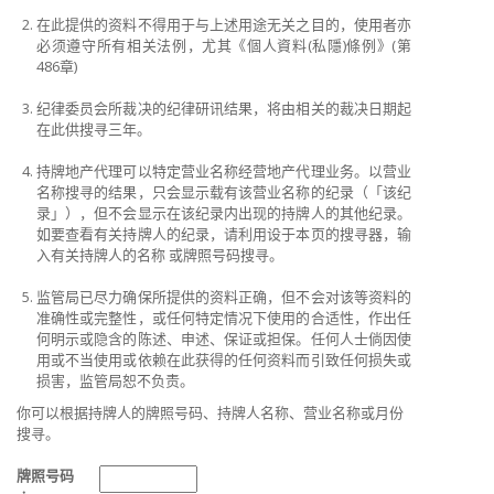
在
此提供的资料不得用于与上述用途无关之目的，使用者亦
必须遵守所有相关法例，尤其《個人資料(私隱)條例》(第
486章)
纪律委员会所裁决的纪律研讯结果，将由相关的裁决日期起
在此供搜寻三年。
持
牌地产代理可以特定营业名称经营地产代理业务。以营业
名称搜寻的结果，只会显示载有该营业名称的纪录（「该纪
录」），但不会显示在该纪录内出现的持牌人的其他纪录。
如要查看有关持牌人的纪录，请利用设于本页的搜寻器，输
入有关持牌人的名称 或牌照号码搜寻。
监
管局已尽力确保所提供的资料正确，但不会对该等资料的
准确性或完整性，或任何特定情况下使用的合适性，作出任
何明示或隐含的陈述、申述、保证或担保。任何人士倘因使
用或不当使用或依赖在此获得的任何资料而引致任何损失或
损害，监管局恕不负责。
你可以根据持牌人的牌照号码、持牌人名称、营业名称或月份
搜寻。
牌照号码