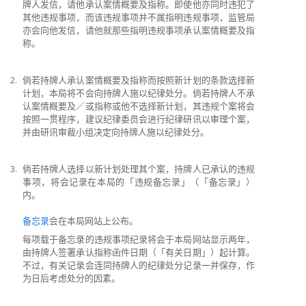
牌人发信，请他承认案情概要及指称。即使他亦同时违犯了
其他违规事项，而该违规事项并不属指明违规事项，监管局
亦会向他发信，请他就那些指明违规事项承认案情概要及指
称。
2.
倘若持牌人承认案情概要及指称而按照新计划的条款选择新
计划，本局将不会向持牌人施以纪律处分。倘若持牌人不承
认案情概要及／或指称或他不选择新计划，其违规个案将会
按照一贯程序，建议纪律委员会进行纪律研讯以审理个案，
并由研讯审裁小组决定向持牌人施以纪律处分。
3.
倘若持牌人选择以新计划处理其个案，持牌人已承认的违规
事项，将会记录在本局的「违规备忘录」（「备忘录」）
内。
备忘录
会在本局网站上公布。
每项载于备忘录的违规事项纪录将会于本局网站显示两年，
由持牌人签署承认指称函件日期（「有关日期」）起计算。
不过，有关记录会连同持牌人的纪律处分记录一并保存，作
为日后考虑处分的因素。