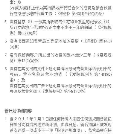
事；及
(v) 成为或终止作为某持牌地产代理合伙的成员及该合伙进
行或拟进行地产代理工作（《条例》第40(1)至(40)(5)条）
5.
没有备存（i）一份其所收取的住宅物业放盘的纪录及（ii）
所订立的地产代理协议的文本不少于三年的期间（《常规规
例》第8(2)(a)条）
6.
没有书面通知监管局其登纪地址的变更（《条例》第14(3)
(a)条）
7.
没有保留向客户所发出的收据的副本最少三年（《常规规
例》第12(2)(b)条）
8.
没有在其发出的文件上述明其牌照号码或营业详情说明书的
号码、营业名称及营业地点（《发牌规例》第14(1)(b)
条）；及
没有在其发出的广告上述明其牌照号码或营业详情说明书的
号码及营业名称（《发牌规例》第14(1)(c)条）
新计划详细内容
1.
自２０１４年１月１日起任何持牌人未因任何违规而曾被纪
律处分均有资格选择新计划。由该日起，倘若持牌人被发现
首次违反一项或多于一项「指明违规事项」，监管局会向持