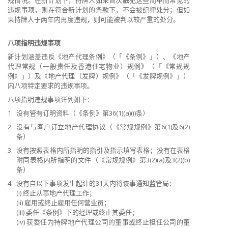
规情况。在新计划下，持牌人如果首次触犯这些简单而常见的
违规事项，则在符合新计划的条款下，不会被纪律处分；但如
果持牌人于两年内再度违规，则可能被判以较严重的处分。
八项指明违规事项
新计划涵盖违反《地产代理条例》（「《条例》」）、《地产
代理常规（一般责任及香港住宅物业）规例》（「《常规规
例》」）及《地产代理（发牌）规例》（「《发牌规例》」）
内八项特定要求的违规事项。
八项指明违规事项详列如下：
1.
没有管有订明资料（《条例》第36(1)(a)(i)条）
2.
没有与客户订立地产代理协议（《常规规例》第6(1)及6(2)
条）
3.
没有按照表格内所指明的指引及指示填写表格；没有在表格
附同表格内所指明的文件（《常规规例》第3(2)(a)及3(2)(b)
条）
4.
没有自以下事项发生起计的31天内将该事通知监管局：
(i) 终止从事地产代理工作；
(ii) 雇用或终止雇用任何营业员；
(iii) 委任《条例》下的经理或终止其委任；
(iv) 获委任为持牌地产代理公司的董事或终止担任公司的董