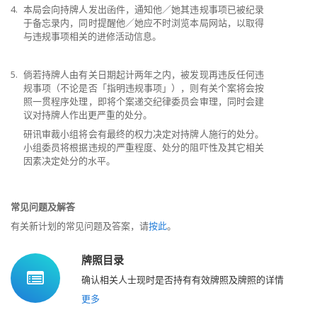
4.
本局会向持牌人发出函件，通知他／她其违规事项已被纪录
于备忘录内，同时提醒他／她应不时浏览本局网站，以取得
与违规事项相关的进修活动信息。
5.
倘若持牌人由有关日期起计两年之内，被发现再违反任何违
规事项（不论是否「指明违规事项」），则有关个案将会按
照一贯程序处理，即将个案递交纪律委员会审理，同时会建
议对持牌人作出更严重的处分。
研讯审裁小组将会有最终的权力决定对持牌人施行的处分。
小组委员将根据违规的严重程度、处分的阻吓性及其它相关
因素决定处分的水平。
常见问题及解答
有关新计划的常见问题及答案，请
按此
。
牌照目录
确认相关人士现时是否持有有效牌照及牌照的详情
更多