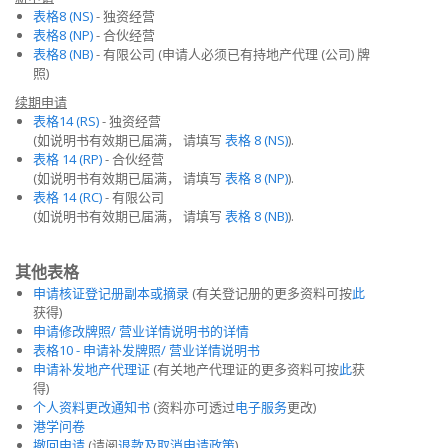
表格8 (NS)
- 独资经营
表格8 (NP)
- 合伙经营
表格8 (NB)
- 有限公司 (申请人必须已有持地产代理 (公司) 牌
照)
续期申请
表格14 (RS)
- 独资经营
(如说明书有效期已届满， 请填写
表格 8 (NS)
).
表格 14 (RP)
- 合伙经营
(如说明书有效期已届满， 请填写
表格 8 (NP)
).
表格 14 (RC)
- 有限公司
(如说明书有效期已届满， 请填写
表格 8 (NB)
).
其他表格
申请核证登记册副本或摘录
(有关登记册的更多资料可按
此
获得)
申请修改牌照/ 营业详情说明书的详情
表格10 - 申请补发牌照/ 营业详情说明书
申请补发地产代理证
(有关地产代理证的更多资料可按
此
获
得)
个人资料更改通知书
(资料亦可透过
电子服务
更改)
港学问卷
撤回申请
(请阅
退款及取消申请政策
)