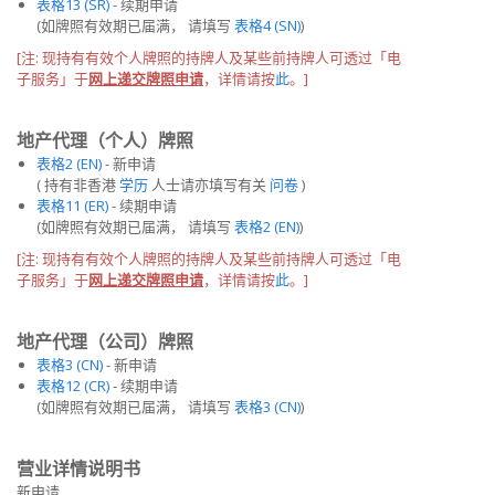
表格13 (SR)
- 续期申请
(如牌照有效期已届满， 请填写
表格4 (SN)
)
[注:
现持有有效
个人牌照
的
持牌人
及
某些前持牌人
可透过「电
子服务」于
网上递交
牌照
申请
，详情请按
此
。]
地产代理（个人）牌照
表格2 (EN)
- 新申请
( 持有非香港
学历
人士请亦填写有关
问卷
)
表格11 (ER)
- 续期申请
(如牌照有效期已届满， 请填写
表格2 (EN)
)
[注:
现持有有效
个人牌照
的
持牌人
及
某些前持牌人
可透过「电
子服务」于
网上递交
牌照
申请
，详情请按
此
。]
地产代理（公司）牌照
表格3 (CN)
- 新申请
表格12 (CR)
- 续期申请
(如牌照有效期已届满， 请填写
表格3 (CN)
)
营业详情说明书
新申请