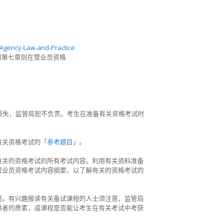
-Agency-Law-and-Practice
和第七章则在营业员资格
损失，监管局恕不负责。考生在准备有关资格考试时
有关资格考试的「
参考题目
」。
有关的资格考试的所有考试内容。利用有关资料准备
营业员资格考试内容纲要，以了解有关的资格考试的
程。有兴趣报读有关备试课程的人士须注意，监管局
供者的质素，或课程是否能让考生在有关考试中考获