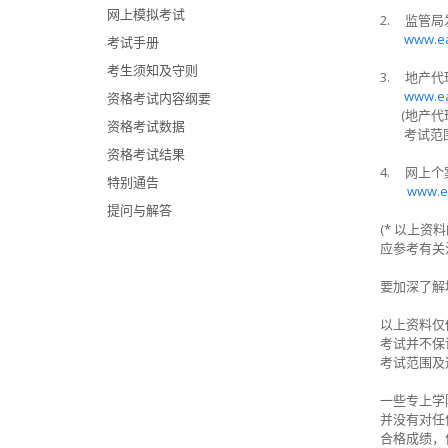
网上模拟考试
2. 监管
www.ea
考试手册
考生须知及守则
3. 地产
www.ea
资格考试内容纲要
(地产代理
资格考试数据
考试范围
资格考试结果
4. 网上
特别通告
www.ea
提问与解答
(*
以上资料
应参考有关
要加深了解
以上资料仅
考试并不保
考试范围及
一些专上学
并没有对任
合格成绩，