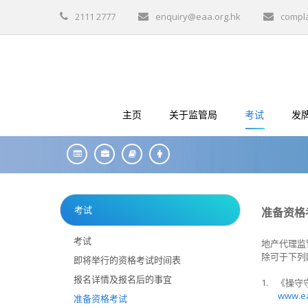
2111 2777
enquiry@eaa.org.hk
compl
主页
关于监管局
考试
发
考试
准备资格
考试
地产代理监
除可于下列
即将举行的资格考试时间表
报名详情及报名后的事宜
1. 《操
www.ea
准备资格考试