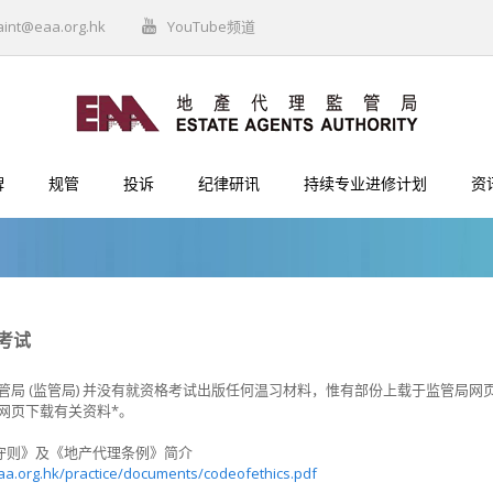
aint@eaa.org.hk
YouTube频道
牌
规管
投诉
纪律研讯
持续专业进修计划
资
考试
管局 (监管局) 并没有就资格考试出版任何温习材料，惟有部份上载于监管局
网页下载有关资料*。
守守则》及《地产代理条例》简介
a.org.hk/practice/documents/codeofethics.pdf