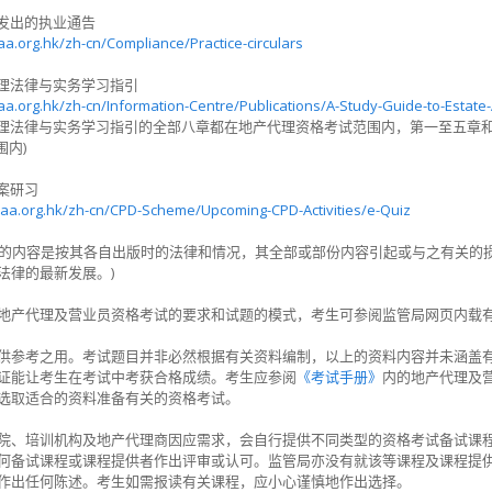
局发出的执业通告
a.org.hk/zh-cn/Compliance/Practice-circulars
代理法律与实务学习指引
a.org.hk/zh-cn/Information-Centre/Publications/A-Study-Guide-to-Estate
法律与实务学习指引的全部八章都在地产代理资格考试范围内，第一至五章
内)
个案研习
a.org.hk/zh-cn/CPD-Scheme/Upcoming-CPD-Activities/e-Quiz
的内容是按其各自出版时的法律和情况，其全部或部份内容引起或与之有关的
法律的最新发展。
)
地产代理及营业员资格考试的要求和试题的模式，考生可参阅监管局网页内载
供参考之用。考试题目并非必然根据有关资料编制，以上的资料内容并未涵盖
证能让考生在考试中考获合格成绩。考生应参阅
《考试手册》
内的地产代理及
选取适合的资料准备有关的资格考试。
院、培训机构及地产代理商因应需求，会自行提供不同类型的资格考试备试课
何备试课程或课程提供者作出评审或认可。监管局亦没有就该等课程及课程提
作出任何陈述。考生如需报读有关课程，应小心谨慎地作出选择。