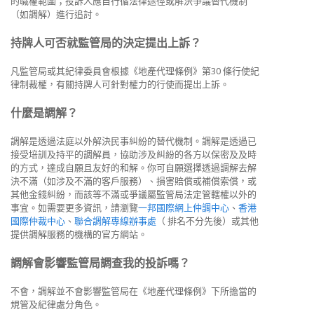
的職權範圍；投訴人應自行循法律途徑或解決爭議替代機制
（如調解）進行追討。
持牌人可否就監管局的決定提出上訴？
凡監管局或其紀律委員會根據《地產代理條例》第30 條行使紀
律制裁權，有關持牌人可針對權力的行使而提出上訴。
什麼是調解？
調解是透過法庭以外解決民事糾紛的替代機制。調解是透過已
接受培訓及持平的調解員，協助涉及糾紛的各方以保密及及時
的方式，達成自願且友好的和解。你可自願選擇透過調解去解
決不滿（如涉及不滿的客戶服務）、損害賠償或補償索償，或
其他金錢糾紛，而該等不滿或爭議屬監管局法定管轄權以外的
事宜。如需要更多資訊，請瀏覽
一邦國際網上仲調中心
、
香港
國際仲裁中心
、
聯合調解專線辦事處
（
排名不分先後）或其他
提供調解服務的機構的官方網站。
調解會影響監管局調查我的投訴嗎？
不會，調解並不會影響監管局在《地產代理條例》下所擔當的
規管及紀律處分角色。