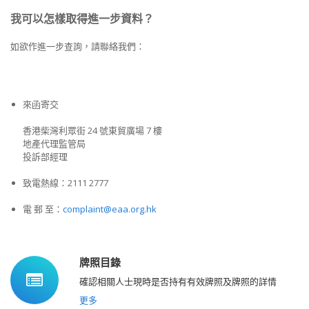
我可以怎樣取得進一步資料？
如欲作進一步查詢，請聯絡我們：
來函寄交
香港柴灣利眾街 24 號東貿廣場 7 樓
地產代理監管局
投訴部經理
致電熱線：2111 2777
電 郵 至：
complaint@eaa.org.hk
牌照目錄
確認相關人士現時是否持有有效牌照及牌照的詳情
更多