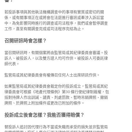
響？
若投訴事項與其他執法機構調查中的事項有實質或密切的關
係，或有關事項正在或將會在法庭進行審訊或牽涉入訴訟當
中，為免影響同時進行的調查或司法程序，我們或會暫停調查
工作，直至有關調查完成或司法程序完結為止。
召開研訊時會怎樣？
當召開研訊時，有關個案將由監管局或其紀律委員會審議。投
訴人、被投訴人，以及雙方證人均可作供。被投訴人可委託律
師代表。
監管局或其紀律委員會有權傳召任何人士出席研訊作供。
如果監管局或其紀律委員會裁定你的投訴成立，監管局或其紀
律委員會可根據《地產代理條例》第30 條行使紀律制裁權，包
括對持牌人作出訓誡、譴責、判處罰款、暫時吊銷牌照、撤銷
牌照、於牌照上附加條件或更改已附加的條件。
投訴成立後會怎樣？我能否獲得賠償？
替投訴人追討因代理行為不當或失職而承受的損失並非監管局