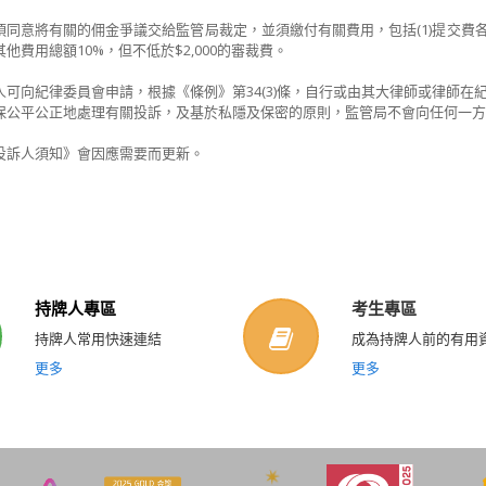
須同意將有關的佣金爭議交給監管局裁定，並須繳付有關費用，包括(1)提交費各$5
他費用總額10%，但不低於$2,000的審裁費。
人可向紀律委員會申請，根據《條例》第34(3)條，自行或由其大律師或律師
保公平公正地處理有關投訴，及基於私隱及保密的原則，監管局不會向任何一方披
投訴人須知》會因應需要而更新。
持牌人專區
考生專區
持牌人常用快速連結
成為持牌人前的有用
更多
更多