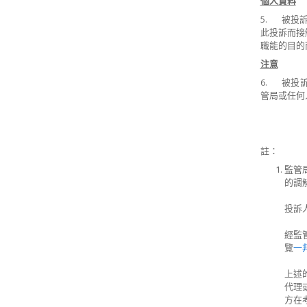
個人資料
5. 被投
此投訴而接
職能的目的
注意
6. 被投
管局或任何
註：
監管
的調
投訴
經監
覽
一
上述
代理
方在