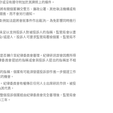
守或沒有遵守附加於其牌照上的條件。
會將有關個案轉交警方、廉政公署、其他執法機構或有
)跟進，而不會另行通知。
理(例如法庭將會就事件作出裁決)，為免影響同時進行
。
料未足以支持投訴人對被投訴人的指稱，監管局會以書
及/或證人，投訴人可要求監管局覆檢個案。監管局不
慮是否轉介至紀律委員會審理。紀律研訊部會因應所得
律委員會提述的指稱或會與投訴人提出的指稱並不相
人的指稱，個案有可能須發還投訴部作進一步搜證工作
應的機會。
3）。紀律委員會有權傳召任何人士出席研訊作供。被投
為其代表。
當整個投訴個案經由紀律委員會完全審理後，監管局會
示三年。