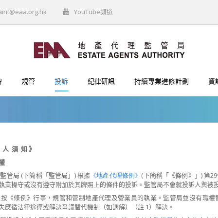
aint@eaa.org.hk
YouTube頻道
牌
規管
投訴
紀律研訊
持續專業進修計劃
資
人
須
知
》
權
理監管局 (下簡稱「監管局」)
根據
《地產代理條例》
(下簡稱「《條例》」) 第
執業操守或沒有遵守附加於其牌照上的條件的投訴。監管局不會就投訴人與被
局是按《條例》行事，規管和管制地產代理及營業員的執業。監管局並沒有職
失
應循法律途徑或解決爭議替代機制（如調解）（註 1）解決。