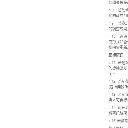
進調查被投
4.8 若
關的政府部
4.9 若
的調查或司
4.10 
面形式知會
排除會重新
紀律研訊
4.11 
的證據及所
同。
4.12 
(包括向投
4.13 
訴人可自行
4.14 
將研訊結果
4.15 