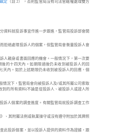
裁定
（註 2） ，否則監管局沒有司法管轄權處理雙方
充分資料就投訴事宜作進一步跟進
，監管局投訴部會開
久而拒絕處理投訴人的個案，但監管局會衡量投訴人會
投訴人親身或書面回應的機會。一般情況下，第一次要
期後的十四天內。如期限過後仍未收到被投訴人的回
七天內。如於上述期限仍未收到被投訴人的回應，個
。
般情況下，監管局會向被投訴人及/或其所屬公司索取
收到的所有資料(不論是從投訴人、被投訴人或證人所
被投訴人個案的調查進度。有關監管局就投訴調查工作
例》、其附屬法例或執業操守或沒有遵守附加於其牌照
調查此投訴個案，並以投訴人提供的資料作為證據，跟