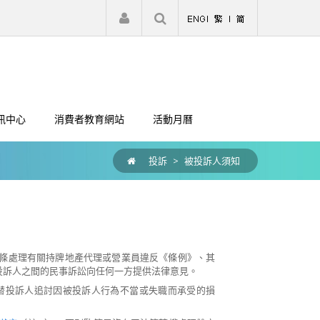
|
註冊
登入
訊中心
消費者教育網站
活動月曆
投訴
>
被投訴人須知
29條處理有關持牌地產代理或營業員違反《條例》、其
投訴人之間的民事訴訟向任何一方提供法律意見。
權替投訴人追討因被投訴人行為不當或失職而承受的損