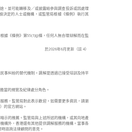
用途，並可能轉移及／或披露給參與調查投訴或因處理
檢決定的人士或機構，或監管局根㯫《條例》執行其
《條例》第55(1)(j)條，任何人無合理辯解而在監
於2026年6月
更新
（註 4）
決民事糾紛的替代機制。調解是透過已接受培訓及持平
擔當的規管及紀律處分角色。
解服務，監管局對此表示歡迎。如需要更多資訊，請瀏
）的官方網站。
或暗示的推薦。監管局與上述所述的機構，或其向地產
的機構外，香港還有其他提供調解服務的機構。當事各
要時諮詢法律顧問的意見。