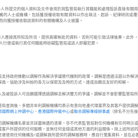
訴人所提交的個人資料及文件會用於與監管局執行其職能和處理投訴直接有關
觸的人士或機構，包括獲授權收取有關資料以作出執法、起訴、紀律研訊或覆
而向獲授權收取該資料的有關機構及人士披露。
訴人應按其所知及所信，提供真確無訛的資料，否則可能引致法律後果。此外，根據
人行使或執行其任何職能時妨礙監管局或該人即屬犯罪。
局支持政府推動以調解作為解決爭議替代機制的政策。調解是透過法庭以外解
解員，協助涉及糾紛的各方以保密及及時的方式，達成自願且友好的和解。
人及被投訴人可自願選擇透過調解去解決雙方的爭議。調解並不會影響監管局所
管局查詢後，多間非牟利調解機構均表示有意向地產代理業界及其客戶提供調
邦國際網上仲調中心
、
香港國際仲裁中心
或
聯合調解專線辦事處
（排名不分先後
的調解機構名單並非詳盡無遺的清單，亦不代表監管局對任何機構有任何明示
或客戶所提供的任何服務，並無任何金錢或其他方面的利益關係。除上述所述
考慮使用任何機構及/或調解員所提供的調解服務時，應自行蒐集資料，並在必