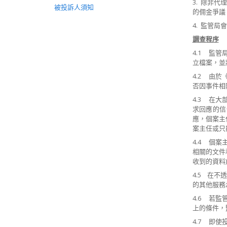
3. 除非
被投訴人須知
的佣金爭議
4. 監管
調查程序
4.1 監
立檔案，並
4.2 由
否因事件相
4.3 在
求回應的信
應，個案主
案主任或只
4.4 個
相關的文件
收到的資料
4.5 在
的其他服務
4.6 若
上的條件，
4.7 即