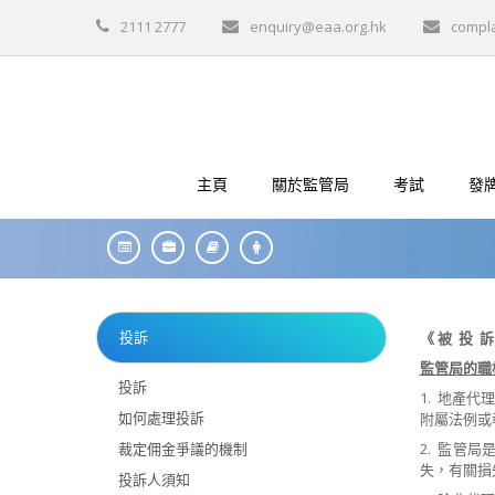
2111 2777
enquiry@eaa.org.hk
compl
主頁
關於監管局
考試
發
投訴
《
被
投
訴
監管局的職
投訴
1. 地產代
如何處理投訴
附屬法例或
裁定佣金爭議的機制
2. 監管
失
，有關損
投訴人須知