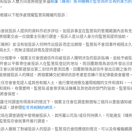
代理和投訴人雙方同意將佣金爭議
根據《條例》第49
條轉介監管局作出有約束力的
。
局會根據以下程序處理屬監管局職權的投訴：
管局會就投訴人提供的資料作初步評估。如投訴事宜在監管局的管轄範圍內
並有
將個案交由一位個案主任進行調查。投訴人是以證人身分向監管局提供協助。
於《條例》並沒有就投訴人何時作出投訴而定出期限，監管局不會因事件相隔太
隔太久，而無法憶述詳情及提供證據。
大部分個案中，個案主任會透過信件向被投訴人闡明涉及的投訴指稱，並給予被
件會以平郵寄往被投訴人在監管局登記的地址，而回覆期限為該信件發出日
任會以掛號郵遞發出第二封信件要求回應，回覆期限為該信件發出日期之後的
能根據投訴人的陳述，將個案轉交紀律研訊部考慮是否轉介至紀律委員會審理
案主任亦會會見證人或其他有關人士，進行實地視察及審閱相關的文件和資料。一
和資料。有需要時，監管局或會尋求執法機構及其他政府部門的協助。監管局
)將會保密。
不透露任何調查所得資料的情況下，個案主任會在調查期間每三個月以書面通知
承諾，請參閱
監管局相關的網頁
。
監管局在調查過程中發現被投訴人、其所屬公司及/或任何持牌人，可能違反《條
監管局亦會就事件進行調查。
使投訴人撤銷了對被投訴人的投訴，監管局仍會因應個別情況，可以及有權繼續