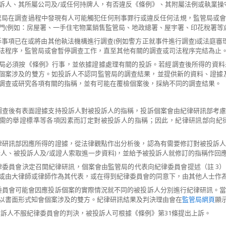
訴人、其所屬公司及/或任何持牌人，有否違反《條例》、其附屬法例或執業操
監管局在調查過程中發現有人可能觸犯任何刑事罪行或違反任何法規，監管局或
門(例如：房屋署、一手住宅物業銷售監管局、地政總署、屋宇署、印花稅署等
投訴事項已在或將由其他執法機構進行調查(例如警方正就事件進行調查)或法庭審
法程序，監管局或會暫停調查工作，直至其他有關的調查或司法程序完結為止
監管局必須按《條例》行事，並依據證據處理有關的投訴。若經調查後所得的資
個案涉及的雙方。如投訴人不認同監管局的調查結果，並提供新的資料、證據
調查或研究各項有關的指稱，並有可能在覆檢個案後，採納不同的調查結果。
若經調查後有表面證據支持投訴人對被投訴人的指稱，投訴個案會由紀律研訊部考
需的舉證標準等各項因素而訂定對被投訴人的指稱；因此，紀律研訊部向紀
若紀律研訊部因應所得的證據，從法律觀點作出分析後，認為有需要修訂對被投訴
訴人、被投訴人及/或證人索取進一步資料)，並給予被投訴人就修訂的指稱作回
若紀律委員會決定召開紀律研訊，個案會由監管局的代表向紀律委員會提述（註 
或由大律師或律師作為其代表，或在得到紀律委員會的同意下，由其他人士作
紀律委員會可能會因應投訴個案的實際情況就不同的被投訴人分別進行紀律研訊。
以書面形式知會個案涉及的雙方。紀律研訊結果及判決理由會在
監管局網頁
顯
若被投訴人不服紀律委員會的判決，被投訴人可根據《條例》第31條提出上訴。