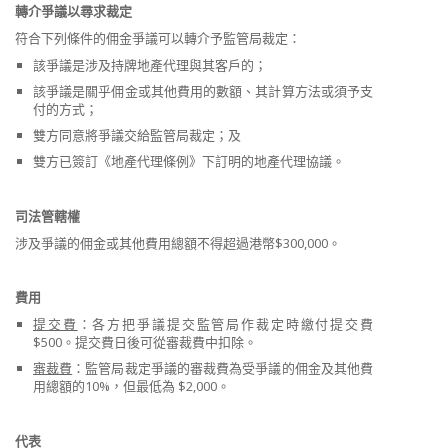
轉介爭議以尋求裁定
符合下列條件的佣金爭議可以轉介予監管局裁定：
該爭議是涉及持牌地產代理與其客戶的；
該爭議是關乎佣金或其他費用的數額、其計算方法或須予支
付的方式；
雙方同意將爭議交給監管局裁定；及
雙方已簽訂《地產代理條例》下訂明的地產代理協議。
司法管轄權
涉及爭議的佣金或其他費用總額不得超過港幣$300,000。
費用
提交費
：各方把爭議提交監管局作裁定時繳付提交費
$500。提交費日後可從審裁費中扣除。
審裁費
：監管局裁定爭議的審裁費為受爭議的佣金及其他費
用總額的10%，但最低為 $2,000。
代表