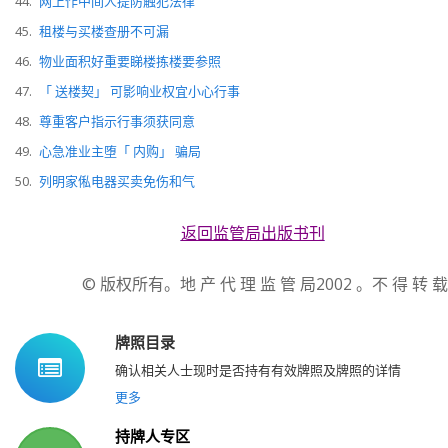
44.
网上作中间人提防触犯法律
45.
租楼与买楼查册不可漏
46.
物业面积好重要睇楼拣楼要参照
47.
「 送楼契」 可影响业权宜小心行事
48.
尊重客户指示行事须获同意
49.
心急准业主堕「 内购」 骗局
50.
列明家俬电器买卖免伤和气
返回监管局出版书刊
© 版权所有。地 产 代 理 监 管 局2002 。不 得 转 载
牌照目录
确认相关人士现时是否持有有效牌照及牌照的详情
更多
持牌人专区