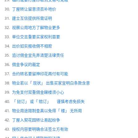
30.
丁屋转让留意须否补地价
31.
建立互信提供所需证明
32.
视察公用地方了解物业更多
33.
单位交吉重要买家权利首要
34.
出价如实报收佣不相欺
35.
追讨佣金宜先弄清楚法律责任
36.
佣金争议的裁定
37.
合约转名要留神印花再付有可能
38.
物业若以「 现状」 出售买家宜明白条款含意
39.
为免支付双重佣金睇楼须小心
40.
「 挞订」 或「 赔订」 谨慎考虑免损失
41.
物业用途限制查真以免得「 楼」 无所用
42.
丁屋入契花园转让易起纷争
43.
授权内容要明确合法签立方有效