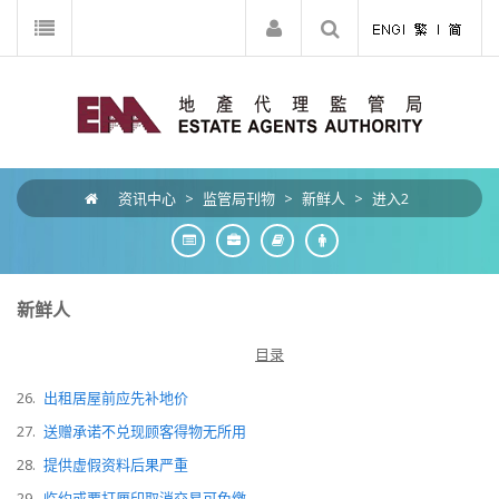
资讯中心
>
监管局刊物
>
新鲜人
>
进入2
新鲜人
目录
26.
出租居屋前应先补地价
27.
送赠承诺不兑现顾客得物无所用
28.
提供虚假资料后果严重
29.
临约或要打厘印取消交易可免缴