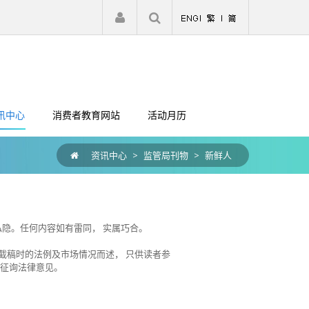
|
注册
登入
讯中心
消费者教育网站
活动月历
资讯中心
>
监管局刊物
>
新鲜人
私隐。任何内容如有雷同， 实属巧合。
截稿时的法例及市场情况而述， 只供读者参
行征询法律意见。