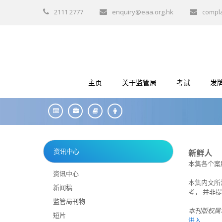
2111 2777
enquiry@eaa.org.hk
compl
主页
关于监管局
考试
发
资讯中心
新鲜人
本集各个案
资讯中心
本集内文所
新闻稿
考， 并非
监管局刊物
本刊版权属
短片
进入