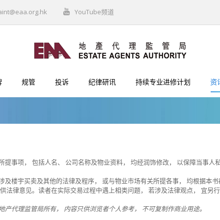
aint@eaa.org.hk
YouTube频道
牌
规管
投诉
纪律研讯
持续专业进修计划
资
所提事项， 包括人名、 公司名称及物业资料， 均经润饰修改， 以保障当事人
涉及楼宇买卖及其他的法律及程序， 或与物业市场有关所提各事， 均根据本书
提供法律意见。读者在实际交易​​过程中遇上相类问题， 若涉及法律观点， 宜另
地产代理监管局所有， 内容只供浏览者个人参考， 不可复制作商业用途。