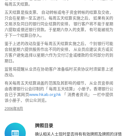
每周五天结算。
五天结算是指支票、 自动转帐或电子资金转帐的结算及交收，
只会在星期一至五进行。每周五天结算实施之后， 如果有关的
交易涉及同日的银行同业结算的安排， 银行客户将不能于星期
六提取或偿还银行贷款。于星期六存入的支票， 有可能被视为
于下一个结算日存入。
鉴于上述的改动及鉴于每周五天结算实施之后， 个别银行可能
会就星期六提供服务作出不同的安排， 从业员应建议卖方或买
方客户避免选择以星期六作为交付订金或楼款的任何部分的到
期日。
监管局提醒从业员在协助客户准备临时买卖协议时须留意上述
改动。
有关每周五天结算涵盖的范围及其影响的细节， 从业员宜参阅
由香港银行公会印制的「 每周五天结算」 小册子。香港银行公
会已于其网页
www.hkab.org.hk
「 消费者资讯」 一栏中提供
该小册子， 供公众浏览。
2006年8月
牌照目录
确认相关人士现时是否持有有效牌照及牌照的详情