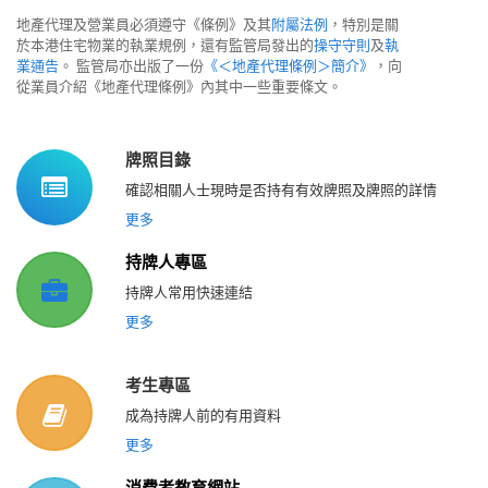
地產代理及營業員必須遵守《條例》及其
附屬法例
，特別是關
於本港住宅物業的執業規例，還有監管局發出的
操守守則
及
執
業通告
。 監管局亦出版了一份
《＜地產代理條例＞簡介》
，向
從業員介紹《地產代理條例》內其中一些重要條文。
牌照目錄
確認相關人士現時是否持有有效牌照及牌照的詳情
更多
持牌人專區
持牌人常用快速連結
更多
考生專區
成為持牌人前的有用資料
更多
消費者教育網站