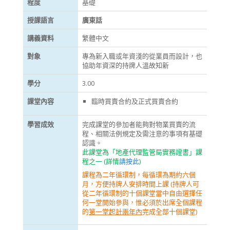
程度
基礎
授課語言
廣東話
講義資料
繁體中文
對象
專為新入職或年資淺的從業員而設計，也
協助年資深的持牌人溫故知新
學分
3.00
課堂內容
臨時買賣合約及正式買賣合約
學習成效
完成課堂的參加者能夠對物業買賣的流
程、相關法例規定及需注意的事項有基礎
認識。
此課堂為「地產代理監管局實務證書」課
程之一 (詳情
請按此
)
課程為二年循環制，每循環為期約六個
月，方便持牌人安排時間上課 (持牌人可
從二年循環制的十個課堂當中自由選擇任
何一堂開始參與，惟必須於出席全個課程
的
第一堂起計兩年內
完成全部十個課堂)