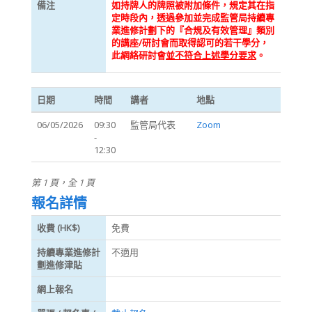
備注
如持牌人的牌照被附加條件，規定其在指
定時段內，透過參加並完成監管局持續專
業進修計劃下的『合規及有效管理』類別
的講座/研討會而取得認可的若干學分，
此網絡研討會
並不符合上述學分要求
。
日期
時間
講者
地點
06/05/2026
09:30
監管局代表
Zoom
-
12:30
第 1 頁，全 1 頁
報名詳情
收費 (HK$)
免費
持續專業進修計
不適用
劃進修津貼
網上報名