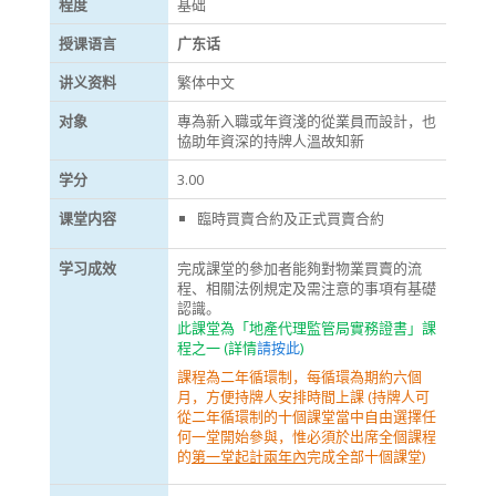
程度
基础
授课语言
广东话
讲义资料
繁体中文
对象
專為新入職或年資淺的從業員而設計，也
協助年資深的持牌人溫故知新
学分
3.00
课堂内容
臨時買賣合約及正式買賣合約
学习成效
完成課堂的參加者能夠對物業買賣的流
程、相關法例規定及需注意的事項有基礎
認識。
此課堂為「地產代理監管局實務證書」課
程之一 (詳情
請按此
)
課程為二年循環制，每循環為期約六個
月，方便持牌人安排時間上課 (持牌人可
從二年循環制的十個課堂當中自由選擇任
何一堂開始參與，惟必須於出席全個課程
的
第一堂起計兩年內
完成全部十個課堂)