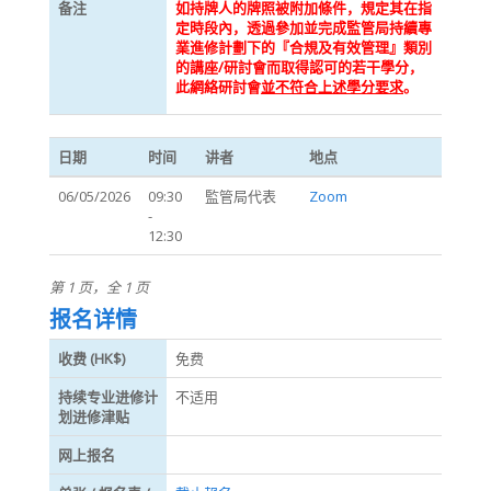
备注
如持牌人的牌照被附加條件，規定其在指
定時段內，透過參加並完成監管局持續專
業進修計劃下的『合規及有效管理』類別
的講座/研討會而取得認可的若干學分，
此網絡研討會
並不符合上述學分要求
。
日期
时间
讲者
地点
06/05/2026
09:30
監管局代表
Zoom
-
12:30
第 1 页，全 1 页
报名详情
收费 (HK$)
免费
持续专业进修计
不适用
划进修津贴
网上报名