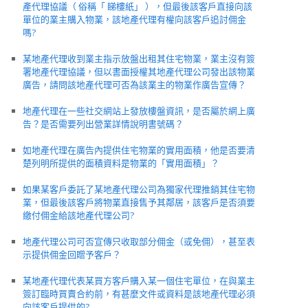
產代理協議（ 俗稱「 睇樓紙」 ），但最後該客戶直接向該
單位的業主購入物業，該地產代理有權向該客戶追討佣金
嗎?
某地產代理收到業主指示放盤出租其住宅物業，業主沒有簽
署地產代理協議，但以書面授權其地產代理公司發出該物業
廣告，請問該地產代理可否為該業主的物業作廣告宣傳？
地產代理在一些社交網站上發放樓盤資訊，是否屬於網上廣
告？是否需要列出營業詳情說明書號碼？
如地產代理在廣告內提供住宅物業的實用面積，他是否要清
楚列明所提供的面積資料是物業的「實用面積」？
如果某客戶委託了某地產代理公司為獨家代理推銷其住宅物
業，但最後該客戶將物業直接售予其鄰居，該客戶是否須要
繳付佣金給該地產代理公司?
地產代理公司可否宣傳只收取部分佣金（或免佣），甚至表
示提供佣金回贈予客戶？
某地產代理代表某買方客戶購入某一個住宅單位，在與業主
簽訂臨時買賣合約前，有甚麼文件或資料是該地產代理必須
向該客戶提供的?