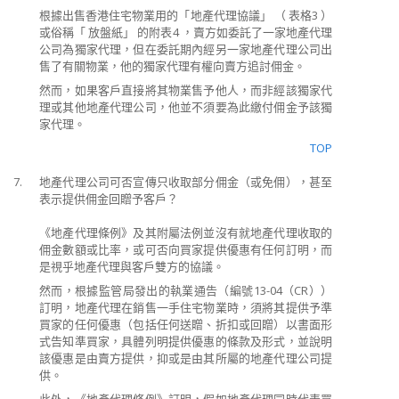
根據出售香港住宅物業用的「地產代理協議」 （ 表格3 ）
或俗稱「 放盤紙」 的附表4 ，賣方如委託了一家地產代理
公司為獨家代理，但在委託期內經另一家地產代理公司出
售了有關物業，他的獨家代理有權向賣方追討佣金。
然而，如果客戶直接將其物業售予他人，而非經該獨家代
理或其他地產代理公司，他並不須要為此繳付佣金予該獨
家代理。
TOP
7.
地產代理公司可否宣傳只收取部分佣金（或免佣），甚至
表示提供佣金回贈予客戶？
《地產代理條例》及其附屬法例並沒有就地產代理收取的
佣金數額或比率，或可否向買家提供優惠有任何訂明，而
是視乎地產代理與客戶雙方的協議。
然而，根據監管局發出的執業通告（編號13-04（CR））
訂明，地產代理在銷售一手住宅物業時，須將其提供予準
買家的任何優惠（包括任何送贈、折扣或回贈）以書面形
式告知準買家，具體列明提供優惠的條款及形式，並說明
該優惠是由賣方提供，抑或是由其所屬的地產代理公司提
供。