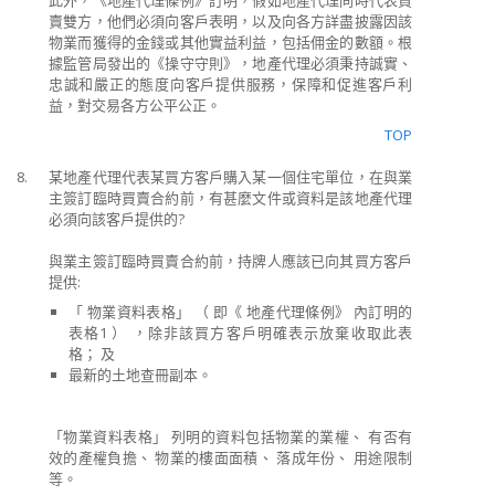
此外，《地產代理條例》訂明，假如地產代理同時代表買
賣雙方，他們必須向客戶表明，以及向各方詳盡披露因該
物業而獲得的金錢或其他實益利益，包括佣金的數額。根
據監管局發出的《操守守則》，地產代理必須秉持誠實、
忠誠和嚴正的態度向客戶提供服務，保障和促進客戶利
益，對交易各方公平公正。
TOP
8.
某地產代理代表某買方客戶購入某一個住宅單位，在與業
主簽訂臨時買賣合約前，有甚麼文件或資料是該地產代理
必須向該客戶提供的?
與業主簽訂臨時買賣合約前，持牌人應該已向其買方客戶
提供:
「 物業資料表格」 （ 即《 地產代理條例》 內訂明的
表格1 ） ，除非該買方客戶明確表示放棄收取此表
格； 及
最新的土地查冊副本。
「物業資料表格」 列明的資料包括物業的業權、 有否有
效的產權負擔、 物業的樓面面積、 落成年份、 用途限制
等。