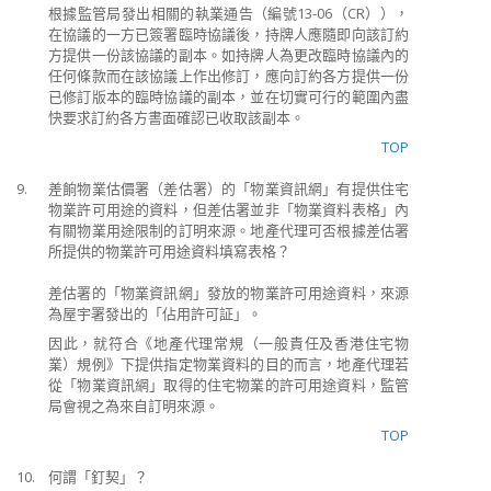
根據監管局發出相關的執業通告（編號13-06（CR）），
在協議的一方已簽署臨時協議後，持牌人應隨即向該訂約
方提供一份該協議的副本。如持牌人為更改臨時協議內的
任何條款而在該協議上作出修訂，應向訂約各方提供一份
已修訂版本的臨時協議的副本，並在切實可行的範圍內盡
快要求訂約各方書面確認已收取該副本。
TOP
9.
差餉物業估價署（差估署）的「物業資訊網」有提供住宅
物業許可用途的資料，但差估署並非「物業資料表格」內
有關物業用途限制的訂明來源。地產代理可否根據差估署
所提供的物業許可用途資料填寫表格？
差估署的「物業資訊網」發放的物業許可用途資料，來源
為屋宇署發出的「佔用許可証」。
因此，就符合《地產代理常規（一般責任及香港住宅物
業）規例》下提供指定物業資料的目的而言，地產代理若
從「物業資訊網」取得的住宅物業的許可用途資料，監管
局會視之為來自訂明來源。
TOP
10.
何謂「釘契」？