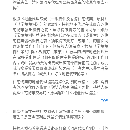
物業廣告，請問該地產代理可否為該業主的物業作廣告宣
傳？
根據《地產代理常規（一般責任及香港住宅物業）規例》
（《常規規例》）第9(2)條，持牌地產代理在就賣方的住
宅物業發出廣告之前，須取得該賣方的書面同意。雖然
《常規規例》並沒有對地產代理在就賣方（或業主）的住
宅物業發出廣告之前，須取得該賣方（或業主）的書面同
意的格式作任何訂明，但持牌人須留意，根據《常規規
例》第6(1)條，為賣方（或業主）行事的持牌地產代理須
在(a)接受出售或出租有關的住宅物業的指示後7個工作日
內；或(b)就該物業的出售或出租而作廣告宣傳之前；或(c)
就該物業簽署買賣協議或租契之前（三者之中以最早者為
準）與該賣方（或業主）訂立地產代理協議。
住宅物業的地產代理協議是法例訂明的表格，且列岀消費
者與地產代理的權責，對雙方都有保障。因此，持牌人在
處理住宅物業交易時，應與客戶訂立地產代理協議。
TOP
4.
地產代理在一些社交網站上發放樓盤資訊，是否屬於網上
廣告？是否需要列出營業詳情說明書號碼？
持牌人發布的物業廣告必須符合《地產代理條例》、《地