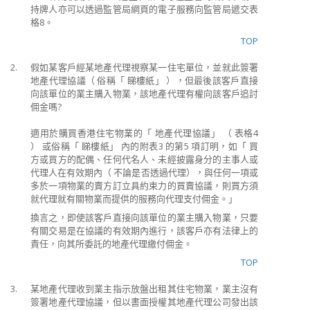
持牌人亦可以透過監管局網頁的電子服務向監管局遞交表
格8。
TOP
2.
假如某客戶經某地產代理視察某一住宅單位，並就此簽署
地產代理協議（ 俗稱「 睇樓紙」 ），但最後該客戶直接
向該單位的業主購入物業，該地產代理有權向該客戶追討
佣金嗎?
適用於購買香港住宅物業的「 地產代理協議」 （ 表格4
） 或俗稱「 睇樓紙」 內的附表3 的第5 項訂明，如「 買
方或買方的配偶、任何代名人、未經披露身分的主事人或
代理人在有效期內（ 不論是否透過代理），與任何一項或
多於一項物業的賣方訂立具約束力的買賣協議，則買方須
就代理就有關物業而提供的服務向代理支付佣金。」
換言之，即使該客戶直接向該單位的業主購入物業，只要
有關交易是在協議的有效期內進行，該客戶亦有法律上的
責任，向其所委託的地產代理繳付佣金。
TOP
3.
某地產代理收到業主指示放盤出租其住宅物業，業主沒有
簽署地產代理協議，但以書面授權其地產代理公司發出該