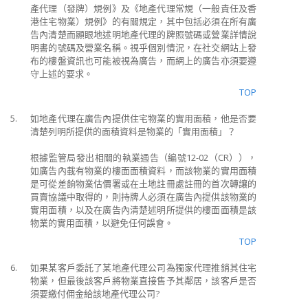
產代理（發牌）規例》及《地產代理常規（一般責任及香
港住宅物業）規例》的有關規定，其中包括必須在所有廣
告內清楚而顯眼地述明地產代理的牌照號碼或營業詳情說
明書的號碼及營業名稱。視乎個別情況，在社交網站上發
布的樓盤資訊也可能被視為廣告，而網上的廣告亦須要遵
守上述的要求。
TOP
5.
如地產代理在廣告內提供住宅物業的實用面積，他是否要
清楚列明所提供的面積資料是物業的「實用面積」？
根據監管局發出相關的執業通告（編號12-02（CR）），
如廣告內載有物業的樓面面積資料，而該物業的實用面積
是可從差餉物業估價署或在土地註冊處註冊的首次轉讓的
買賣協議中取得的，則持牌人必須在廣告內提供該物業的
實用面積，以及在廣告內清楚述明所提供的樓面面積是該
物業的實用面積，以避免任何誤會。
TOP
6.
如果某客戶委託了某地產代理公司為獨家代理推銷其住宅
物業，但最後該客戶將物業直接售予其鄰居，該客戶是否
須要繳付佣金給該地產代理公司?