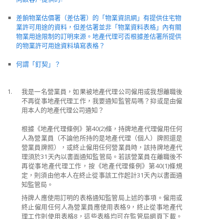
差餉物業估價署（差估署）的「物業資訊網」有提供住宅物
業許可用途的資料，但差估署並非「物業資料表格」內有關
物業用途限制的訂明來源。地產代理可否根據差估署所提供
的物業許可用途資料填寫表格？
何謂「釘契」？
1.
我是一名營業員，如果被地產代理公司僱用或我想離職後
不再從事地產代理工作，我要通知監管局嗎？抑或是由僱
用本人的地產代理公司通知？
根據《地產代理條例》第40(2)條，持牌地產代理僱用任何
人為營業員（不論他所持的是地產代理（個人）牌照還是
營業員牌照），或終止僱用任何營業員時，該持牌地產代
理須於31天內以書面通知監管局。若該營業員在離職後不
再從事地產代理工作，按《地產代理條例》第40(1)條規
定，則須由他本人在終止從事該工作起計31天內以書面通
知監管局。
持牌人應使用訂明的表格通知監管局上述的事項。僱用或
終止僱用任何人為營業員應使用表格9，終止從事地產代
理工作則使用表格8，這些表格均可在監管局網頁下載。