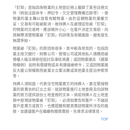
「釘契」是指因為物業的土地登記冊上載錄了某些註冊文
件（例如法庭命令、押記令、欠交管理費備忘錄等），使
物業的業主難以放售有關物業。由於這類物業的業權欠
妥，交易有可能被取消，故持牌人在處理這些被「釘契」
的物業的交易時，應該格外小心，在客戶決定交易前，向
其解釋清楚物業被「釘契」的詳情及有關風險，避免發生
無謂爭拗。
物業被「釘契」的原因有很多，其中較為常見的，包括因
業主拖欠銀行、財務公司、管理公司或其他私人債務而被
債權人循法律途徑追討及凍結資產；或因物業違反 《建築
物條例》 如附有僭建物或未有遵循維修令；又或因物業違
反大廈公契條款而被業主立案法團或其他業主提出申索等
等。
持牌人須知道，代表住宅物業賣方的持牌人，要在緊接物
業的買賣合約訂立之前，就該物業進行土地查冊及向該物
業的買方提供該份土地查冊的文本。倘若持牌人在土地查
冊中發現該物業被「釘契」，必須如實告知客戶。不論該
客戶是賣方或買方，也應提醒有關買賣該物業所涉及的風
險，並建議客戶在繼續有關買賣前，先尋求法律意見。
TOP