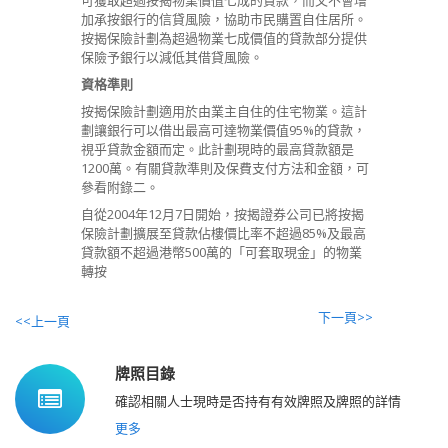
可獲取超過按揭物業價值七成的貸款，而又不會增
加承按銀行的信貸風險，協助市民購置自住居所。
按揭保險計劃為超過物業七成價值的貸款部分提供
保險予銀行以減低其借貸風險。
資格準則
按揭保險計劃適用於由業主自住的住宅物業。這計
劃讓銀行可以借出最高可達物業價值95%的貸款，
視乎貸款金額而定。此計劃現時的最高貸款額是
1200萬。有關貸款準則及保費支付方法和金額，可
參看附錄二。
自從2004年12月7日開始，按揭證券公司已將按揭
保險計劃擴展至貸款佔樓價比率不超過85%及最高
貸款額不超過港幣500萬的「可套取現金」的物業
轉按
下一頁>>
<<上一頁
牌照目錄
確認相關人士現時是否持有有效牌照及牌照的詳情
更多