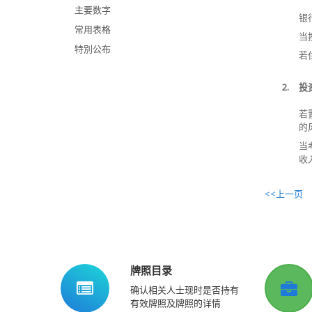
主要数字
银
常用表格
当
特別公布
若
2.
投
若
的
当
收
<<上一页
牌照目录
确认相关人士现时是否持有
有效牌照及牌照的详情