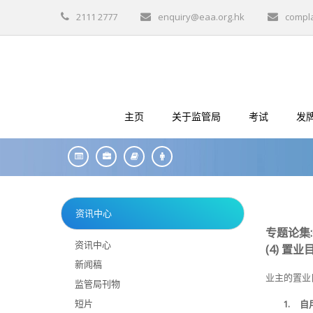
2111 2777
enquiry@eaa.org.hk
compl
主页
关于监管局
考试
发
资讯中心
专题论集
资讯中心
(4) 置
新闻稿
业主的置业
监管局刊物
短片
1.
自