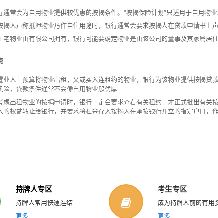
行通常会为自用物业提供较优惠的按揭条件。“按揭保险计划“只适用于自用物业
按揭人声称抵押物业乃作自住用途时，银行通常会要求按揭人在贷款申请书上
住宅物业由有限公司拥有，银行可能要确定物业是由该公司的董事及其家属居
资
置业人士预算将物业出租，又或买入连租约的物业，银行为该物业提供按揭贷
风险，贷款条件通常不会像自用物业般优厚
考虑出租物业的按揭申请时，银行一定会要求查看有关租约，才正式批出有关
入的权益转让给银行，并要求将租金存入按揭人在承按银行开立的指定户口，
持牌人专区
考生专区
持牌人常用快速连结
成为持牌人前的有用
更多
更多