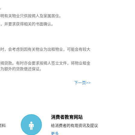
。
声明有关物业只供按揭人及家属居住。
住，并要求获得相关的书面确认。
款时，会考虑到因有关物业为出租物业，可能会有较大
按揭贷款。有时亦会要求按揭人签立文件，将物业租金
作为额外的贷款偿还保证。
下一页>>
消费者教育网站
资料
给消费者的有用资讯及提议
更多