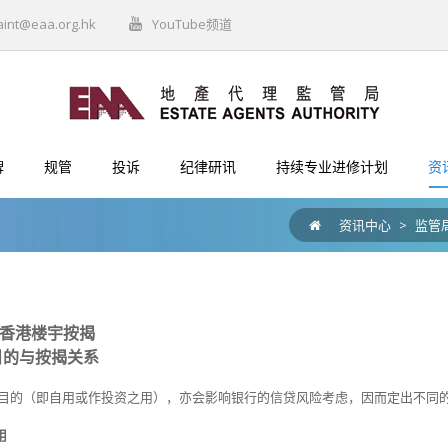
aint@eaa.org.hk
YouTube频道
牌
规管
投诉
纪律研讯
持续专业进修计划
资
资讯中心
>
监管
:香港楼宇按揭
业目的与按揭关系
目的（即自用或作投资之用），亦会影响银行的信贷风险考虑，因而定出不同
用