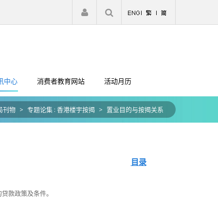
|
注册
登入
讯中心
消费者教育网站
活动月历
局刊物
>
专题论集 : 香港楼宇按揭
>
置业目的与按揭关系
目录
的贷款政策及条件。