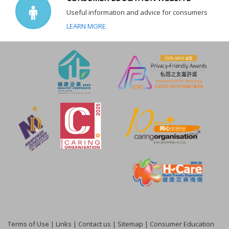
Useful information and advice for consumers
LEARN MORE
Terms of Use
|
Links
|
Contact us
|
Sitemap
|
Consumer Education