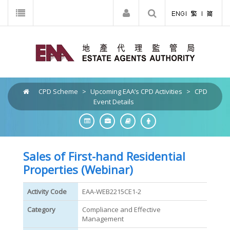
CPD Scheme
>
Upcoming EAA’s CPD Activities
>
CPD
Event Details
Sales of First-hand Residential
Properties (Webinar)
Activity Code
EAA-WEB2215CE1-2
Category
Compliance and Effective
Management