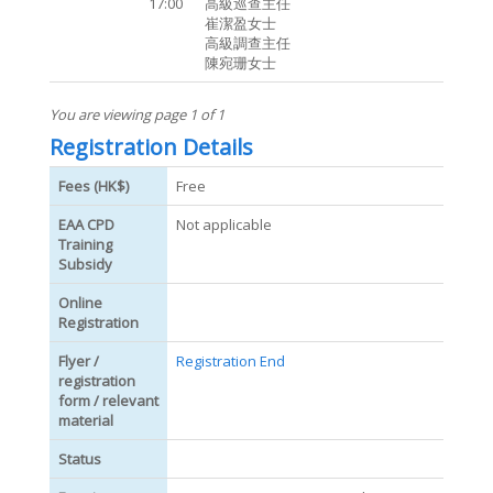
17:00
高級巡查主任
崔潔盈女士
高級調查主任
陳宛珊女士
You are viewing page 1 of 1
Registration Details
Fees (HK$)
Free
EAA CPD
Not applicable
Training
Subsidy
Online
Registration
Flyer /
Registration End
registration
form / relevant
material
Status