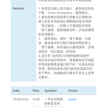
目的廣告的相關規定和指引有基礎認識。
Remark
1. 本課堂以網上形式進行，參加者須預先
下載「Zoom Workplace」應用程式。
2. 參加者將於講座舉行前數天以電郵(持
牌人於監管局的登記電郵)收到監管局的
「登記確認」（持牌人可透過監管局的
「電子服務」更新聯絡資料，詳情請瀏覽
監管局網頁）。
3. 「講座連結」將於「電子服務」內發
放，參加者須於活動日期及時間按登入
「電子服務」取得連結以參與講座，詳情
請留意「登記確認」的內容。
4. 請注意: 如持牌人的牌照被附加條件，
規定其在指定時段內，透過參加並完成監
管局持續專業進修計劃下的『合規及有效
管理』類別的講座/研討會而取得認可的
若干學分，此網絡研討會並不符合上述學
分要求。
Date
Time
Speaker
Venue
29/06/2026
15:00
一手住宅物業
Zoom
-
銷售監管局