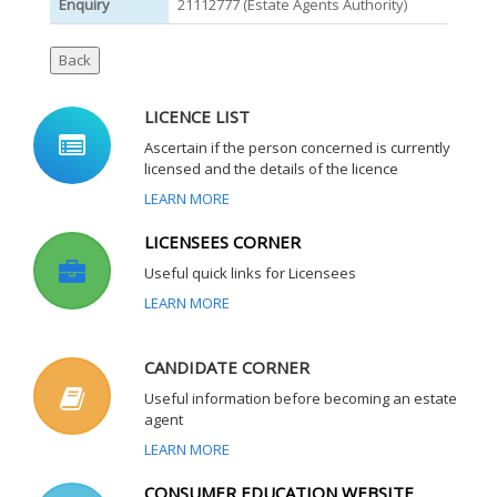
Enquiry
21112777 (Estate Agents Authority)
LICENCE LIST
Ascertain if the person concerned is currently
licensed and the details of the licence
LEARN MORE
LICENSEES CORNER
Useful quick links for Licensees
LEARN MORE
CANDIDATE CORNER
Useful information before becoming an estate
agent
LEARN MORE
CONSUMER EDUCATION WEBSITE