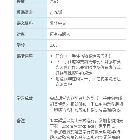
程度
基础
授课语言
广东话
讲义资料
繁体中文
对象
所有持牌人
学分
2.00
课堂内容
簡介《一手住宅物業銷售條例》
《一手住宅物業銷售條例》對發布廣
告及禁止作出失實陳述及傳布虛假或
具誤導性資料的規定
地產代理在銷售一手住宅物業時應注
意的事項
学习成效
完成課堂的參加者能夠對《一手住宅物業
銷售條例》和就發布一手住宅物業發展項
目的廣告的相關規定和指引有基礎認識。
备注
1. 本課堂以網上形式進行，參加者須預先
下載「Zoom Workplace」應用程式。
2. 參加者將於講座舉行前數天以電郵(持
牌人於監管局的登記電郵)收到監管局的