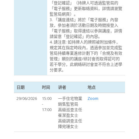
「登記確認」（持牌人可透過監管局的
「電子服務」更新聯絡資料，詳情請瀏覽
監管局網頁）。
3. 「講座連結」將於「電子服務」內發
放，參加者須於活動日期及時間按登入
「電子服務」取得連結以參與講座，詳情
請留意「登記確認」的內容。
4. 請注意: 如持牌人的牌照被附加條件，
規定其在指定時段內，透過參加並完成監
管局持續專業進修計劃下的『合規及有效
管理』類別的講座/研討會而取得認可的
若干學分，此網絡研討會並不符合上述學
分要求。
日期
时间
讲者
地点
29/06/2026
15:00
一手住宅物業
Zoom
-
銷售監管局
17:00
高級巡查主任
崔潔盈女士
高級調查主任
陳宛珊女士