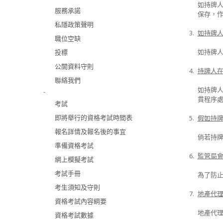
如持牌
服務承諾
保存，
私隱政策聲明
3.
如持牌
職位空缺
如持牌
投標
公開資料守則
4.
持牌人
聯絡我們
如持牌
-
貫程序
考試
即將舉行的資格考試時間表
5.
假如持
報名詳情及報名後的事宜
倘若持
準備資格考試
6.
監管局
網上模擬考試
考試手冊
為了防
考生須知及守則
7.
地產代
資格考試內容綱要
地產代
資格考試數據