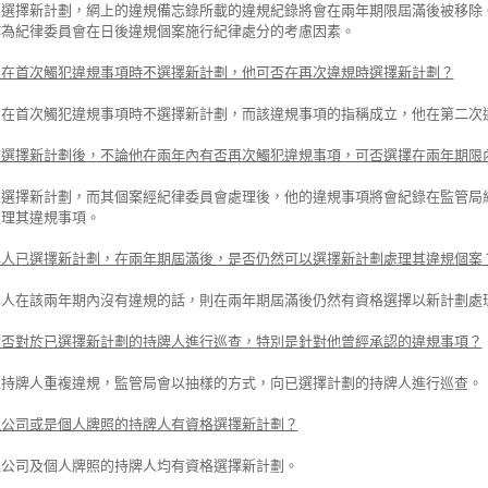
人選擇新計劃，網上的違規備忘錄所載的違規紀錄將會在兩年期限屆滿後被移除
作為紀律委員會在日後違規個案施行紀律處分的考慮因素。
人在首次觸犯違規事項時不選擇新計劃，他可否在再次違規時選擇新計劃？
人在首次觸犯違規事項時不選擇新計劃，而該違規事項的指稱成立，他在第二次
在選擇新計劃後，不論他在兩年內有否再次觸犯違規事項，可否選擇在兩年期限
人選擇新計劃，而其個案經紀律委員會處理後，他的違規事項將會紀錄在監管局
處理其違規事項。
牌人已選擇新計劃，在兩年期屆滿後，是否仍然可以選擇新計劃處理其違規個案
牌人在該兩年期內沒有違規的話，則在兩年期屆滿後仍然有資格選擇以新計劃處
會否對於已選擇新計劃的持牌人進行巡查，特別是針對他曾經承認的違規事項？
止持牌人重複違規，監管局會以抽樣的方式，向已選擇計劃的持牌人進行巡查。
理公司或是個人牌照的持牌人有資格選擇新計劃？
理公司及個人牌照的持牌人均有資格選擇新計劃。