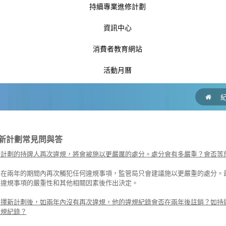
持續專業進修計劃
資訊中心
消費者教育網站
活動月曆
新計劃常見問與答
新計劃的持牌人再次違規，將會被施以更嚴厲的處分。處分會有多嚴重？會否等
人在兩年的期間內再次觸犯任何違規事項，監管局只會建議施以更嚴重的處分。
、違規事項的嚴重性和其他相關因素後作出決定。
選擇新計劃後，如兩年內沒有再次違規，他的違規紀錄會否在兩年後註銷？如持
違規紀錄？