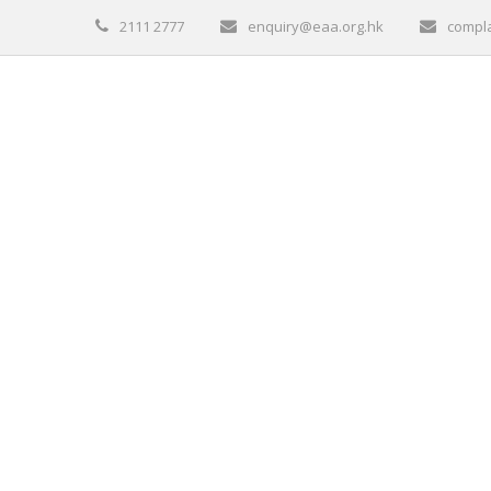
2111 2777
enquiry@eaa.org.hk
compl