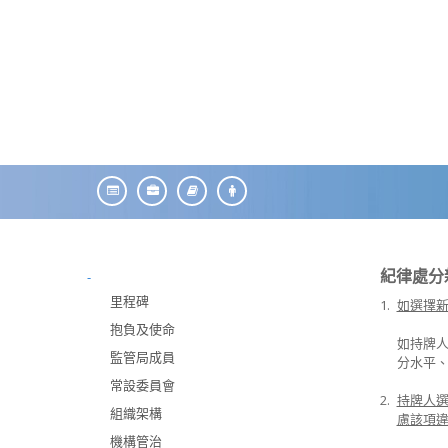
紀律處分
-
里程碑
1.
如選擇
抱負及使命
如持牌
監管局成員
分水平
常設委員會
2.
持牌人
組織架構
慮該項
機構管治