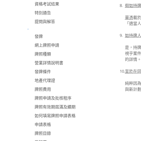
資格考試結果
8.
假如持
特別通告
單憑
載
提問與解答
「適當
-
9.
如持牌人
發牌
網上牌照申請
是，持
視乎案
牌照種類
的詳情
營業詳情說明書
10.
至於在同
發牌條件
地產代理證
純粹因
牌照費用
與新計
牌照申請及批核程序
牌照有效期屆滿及續期
如何填寫牌照申請表格
申請表格
牌照目錄