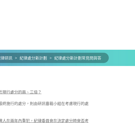
紀律研訊
>
紀律處分新計劃
>
紀律處分新計劃常見問與答
於現行處分的兩、三倍？
最終施行的處分，則由研訊審裁小組在考慮現行的處
牌人在兩年內重犯，紀律委員會在決定處分時會否考