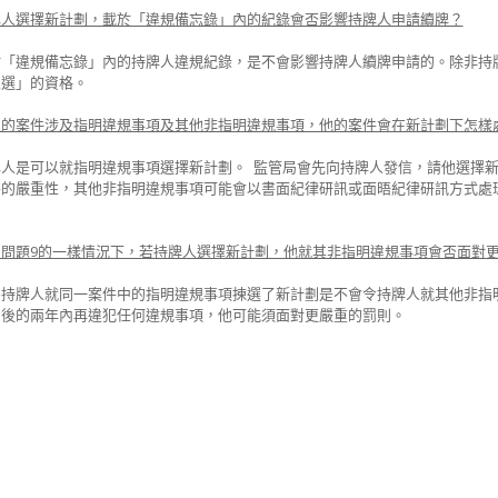
牌人選擇新計劃，載於「違規備忘錄」內的紀錄會否影響持牌人申請續牌？
於「違規備忘錄」內的持牌人違規紀錄，是不會影響持牌人續牌申請的。除非持
人選」的資格。
的案件涉及指明違規事項及其他非指明違規事項，他的案件會在新計劃下怎樣處理
牌人是可以就指明違規事項選擇新計劃。 監管局會先向持牌人發信，請他選擇
件的嚴重性，其他非指明違規事項可能會以書面紀律研訊或面晤紀律研訊方式處
。
問題9的一樣情況下，若持牌人選擇新計劃，他就其非指明違規事項會否面對更
為持牌人就同一案件中的指明違規事項揀選了新計劃是不會令持牌人就其他非指
劃後的兩年內再違犯任何違規事項，他可能須面對更嚴重的罰則。