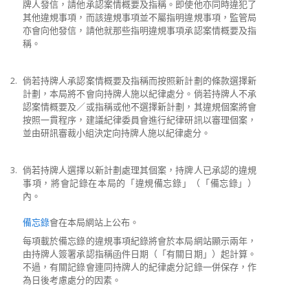
牌人發信，請他承認案情概要及指稱。即使他亦同時違犯了
其他違規事項，而該違規事項並不屬指明違規事項，監管局
亦會向他發信，請他就那些指明違規事項承認案情概要及指
稱。
2.
倘若持牌人承認案情概要及指稱而按照新計劃的條款選擇新
計劃，本局將不會向持牌人施以紀律處分。倘若持牌人不承
認案情概要及／或指稱或他不選擇新計劃，其違規個案將會
按照一貫程序，建議紀律委員會進行紀律研訊以審理個案，
並由研訊審裁小組決定向持牌人施以紀律處分。
3.
倘若持牌人選擇以新計劃處理其個案，持牌人已承認的違規
事項，將會記錄在本局的「違規備忘錄」（「備忘錄」）
內。
備忘錄
會在本局網站上公布。
每項載於備忘錄的違規事項紀錄將會於本局網站顯示兩年，
由持牌人簽署承認指稱函件日期（「有關日期」）起計算。
不過，有關記錄會連同持牌人的紀律處分記錄一併保存，作
為日後考慮處分的因素。