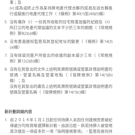
事；及
(v) 成為或終止作為某持牌地產代理合夥的成員及該合夥進
行或擬進行地產代理工作（《條例》第40(1)至(40)(5)條）
5.
沒有備存（i）一份其所收取的住宅物業放盤的紀錄及（ii）
所訂立的地產代理協議的文本不少於三年的期間（《常規規
例》第8(2)(a)條）
6.
沒有書面通知監管局其登紀地址的變更（《條例》第14(3)
(a)條）
7.
沒有保留向客戶所發出的收據的副本最少三年（《常規規
例》第12(2)(b)條）
8.
沒有在其發出的文件上述明其牌照號碼或營業詳情說明書的
號碼、營業名稱及營業地點（《發牌規例》第14(1)(b)
條）；及
沒有在其發出的廣告上述明其牌照號碼或營業詳情說明書的
號碼及營業名稱（《發牌規例》第14(1)(c)條）
新計劃詳細內容
1.
自２０１４年１月１日起任何持牌人未因任何違規而曾被紀
律處分均有資格選擇新計劃。由該日起，倘若持牌人被發現
首次違反一項或多於一項「指明違規事項」，監管局會向持