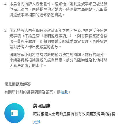
4.
本局會向持牌人發出函件，通知他／她其違規事項已被紀錄
於備忘錄內，同時提醒他／她應不時瀏覽本局網站，以取得
與違規事項相關的進修活動資訊。
5.
倘若持牌人由有關日期起計兩年之內，被發現再違反任何違
規事項（不論是否「指明違規事項」），則有關個案將會按
照一貫程序處理，即將個案遞交紀律委員會審理，同時會建
議對持牌人作出更嚴重的處分。
研訊審裁小組將會有最終的權力決定對持牌人施行的處分。
小組委員將根據違規的嚴重程度、處分的阻嚇性及其他相關
因素決定處分的水平。
常見問題及解答
有關新計劃的常見問題及答案，請
按此
。
牌照目錄
確認相關人士現時是否持有有效牌照及牌照的詳情
更多