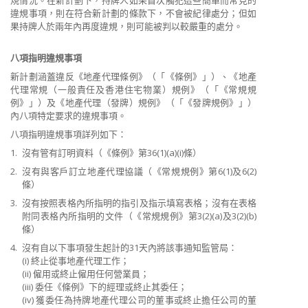
規情況。在新計劃下，持牌人如果首次觸犯這些簡單而常見的
違規事項，則在符合新計劃的條款下，不會被紀律處分；但如
果持牌人於兩年內再度違規，則可能被判以較嚴重的處分。
八項指明違規事項
新計劃涵蓋違反《地產代理條例》（「《條例》」）、《地產
代理常規（一般責任及香港住宅物業）規例》（「《常規規
例》」）及《地產代理（發牌）規例》（「《發牌規例》」）
內八項特定要求的違規事項。
八項指明違規事項詳列如下：
1.
沒有管有訂明資料（《條例》第36(1)(a)(i)條）
2.
沒有與客戶訂立地產代理協議（《常規規例》第6(1)及6(2)
條）
3.
沒有按照表格內所指明的指引及指示填寫表格；沒有在表格
附同表格內所指明的文件（《常規規例》第3(2)(a)及3(2)(b)
條）
4.
沒有自以下事項發生起計的31天內將該事通知監管局：
(i) 終止從事地產代理工作；
(ii) 僱用或終止僱用任何營業員；
(iii) 委任《條例》下的經理或終止其委任；
(iv) 獲委任為持牌地產代理公司的董事或終止擔任公司的董