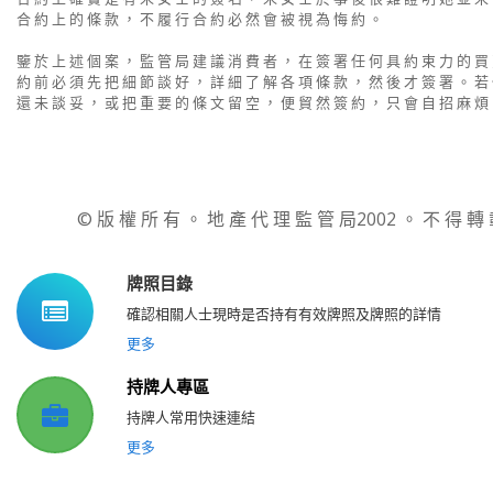
合 約 上 的 條 款 ， 不 履 行 合 約 必 然 會 被 視 為 悔 約 。
鑒 於 上 述 個 案 ， 監 管 局 建 議 消 費 者 ， 在 簽 署 任 何 具 約 束 力 的 買
約 前 必 須 先 把 細 節 談 好 ， 詳 細 了 解 各 項 條 款 ， 然 後 才 簽 署 。 若
還 未 談 妥 ， 或 把 重 要 的 條 文 留 空 ， 便 貿 然 簽 約 ， 只 會 自 招 麻 煩
© 版 權 所 有 。 地 產 代 理 監 管 局2002 。 不 得 轉
牌照目錄
確認相關人士現時是否持有有效牌照及牌照的詳情
更多
持牌人專區
持牌人常用快速連結
更多