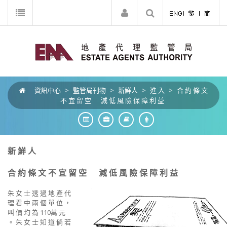
資訊中心
>
監管局刊物
>
新鮮人
>
進 入
>
合 約 條 文
不 宜 留 空 減 低 風 險 保 障 利 益
新 鮮 人
合 約 條 文 不 宜 留 空 減 低 風 險 保 障 利 益
朱 女 士 透 過 地 產 代
理 看 中 兩 個 單 位 ，
叫 價 均 為 110萬 元
。 朱 女 士 知 道 倘 若