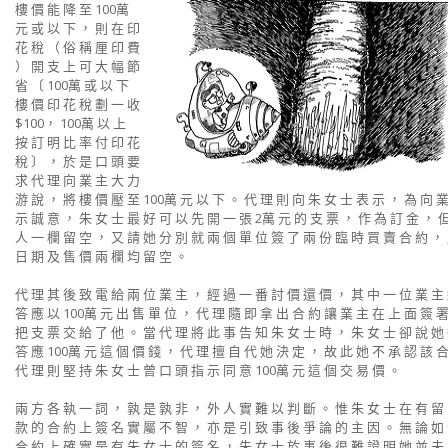
樓 價 能 降 至 100萬
元 或 以 下 ， 則 在 印
花 稅 （ 俗 稱 厘 印 費
） 開 支 上 可 大 幅 節
省 〔 100萬 或 以 下
樓 價 印 花 稅 劃 一 收
$100， 100萬 以 上
按 訂 明 比 率 付 印 花
稅 〕 ， 於 是 口 頭 要
求 代 理 向 業 主 大 力
游 說 ， 將 樓 價 壓 至 100萬 元 以 下 。 代 理 則 向 朱 女 士 表 示 ， 為 向 
示 誠 意 ， 朱 女 士 最 好 可 以 先 開 一 張 2萬 元 的 支 票 ， 作 為 訂 金 ， 
人 一 欄 留 空 ， 又 請 她 分 別 就 兩 個 單 位 簽 了 兩 份 臨 時 買 賣 合 約 ，
日 期 及 售 價 兩 欄 均 留 空 。
代 理 其 後 致 電 給 兩 位 業 主 ， 經 過 一 番 討 價 還 價 ， 其 中 一 位 業 主
答 應 以 100萬 元 出 售 單 位 ， 代 理 隨 即 拿 出 合 約 讓 業 主 在 上 面 簽 
把 支 票 交 給 了 他 。 當 代 理 將 此 事 告 知 朱 女 士 時 ， 朱 女 士 卻 說 她
答 應 100萬 元 這 個 價 錢 ， 代 理 擅 自 代 她 決 定 ， 故 此 她 不 承 認 該 
代 理 則 堅 持 朱 女 士 曾 口 頭 指 示 同 意 100萬 元 這 個 交 易 價 。
兩 方 各 執 一 詞 ， 孰 是 孰 非 ， 外 人 實 難 以 判 斷 。 惟 朱 女 士 在 有 留
款 的 合 約 上 簽 名 實 屬 不 智 ， 亦 是 引 致 事 後 爭 論 的 主 因 。 無 論 如
合 約 上 確 實 是 有 朱 女 士 的 簽 名 ， 朱 女 士 於 事 後 很 難 證 明 她 並 未