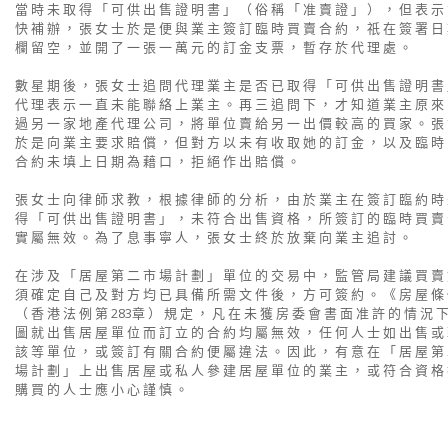
當 時 未 取 得 「 可 供 出 售 證 明 書 」 （ 俗 稱 「 准 賣 證 」 ） ， 但 表 示
快 補 辦 ， 張 女 士 於 是 便 與 業 主 簽 訂 臨 時 買 賣 合 約 ， 祇 在 簽 署 日
欄 留 空 ， 並 開 了 一 張 一 萬 元 的 訂 金 支 票 ， 暫 存 於 代 理 處 。
數 星 期 後 ， 張 女 士 追 問 代 理 業 主 是 否 已 取 得 「 可 供 出 售 證 明 書
代 理 表 示 一 直 未 能 聯 絡 上 業 主 。 再 三 追 問 下 ， 才 知 道 業 主 原 來
過 另 一 家 地 產 代 理 公 司 ， 將 單 位 賣 給 另 一 出 價 較 高 的 買 家 。 張
於 是 向 業 主 要 求 賠 償 ， 但 對 方 以 未 有 收 取 她 的 訂 金 ， 以 及 臨 時
合 約 未 填 上 日 期 為 藉 口 ， 拒 絕 作 出 賠 償 。
張 女 士 向 律 師 求 教 ， 根 據 律 師 的 分 析 ， 由 於 業 主 在 簽 訂 臨 約 時
得 「 可 供 出 售 證 明 書 」 ， 未 符 合 出 售 資 格 ， 所 簽 訂 的 臨 時 買 賣
實 屬 無 效 。 為 了 息 事 寧 人 ， 張 女 士 終 於 放 棄 向 業 主 追 討 。
在 涉 及 「 居 屋 第 二 市 場 計 劃 」 單 位 的 交 易 中 ， 監 管 局 建 議 買 賣
須 確 定 自 己 及 對 方 均 已 具 備 所 需 文 件 後 ， 方 可 簽 約 。 《 房 屋 條
（ 香 港 法 例 第 283章 ） 規 定 ， 凡 在 未 獲 房 委 會 書 面 准 許 的 情 況 
圖 就 出 售 居 屋 單 位 而 訂 立 的 合 約 均 屬 無 效 ， 任 何 人 士 如 出 售 或
該 等 單 位 ， 或 簽 訂 有 關 合 約 便 屬 違 法 。 因 此 ， 有 意 在 「 居 屋 第
場 計 劃 」 上 出 售 居 屋 或 私 人 參 建 居 屋 單 位 的 業 主 ， 或 符 合 資 格
購 買 的 人 士 應 小 心 謹 慎 。