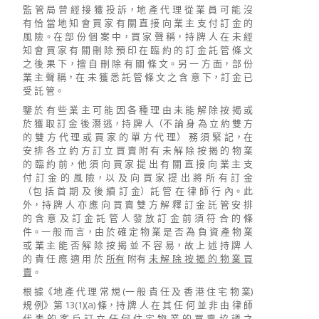
監 管 局 曾 經 接 獲 投 訴，地 產 代 理 從 業 員 可 能 沒
有 恰 當 地 知 會 買 家 有 關 直 接 向 業 主 支 付 訂 金 的
風 險。在 部 份 個 案 中，買 家 聲 稱，持 牌 人 在 未 經
知 會 買 家 有 關 刪 除 預 印 在 臨 約 的 訂 金 託 管 條 文
之 後 果 下，擅 自 刪 除 有 關 條 文。另 一 方 面，部 份
業 主 聲 稱，在 未 獲 悉 託 管 條 文 之 含 意 下，訂 金 已
受 託 管。
鑒 於 有 些 業 主 可 能 因 各 種 理 由 未 能 解 除 按 揭 或
於 獲 取 訂 金 後 潛 逃，持 牌 人（不 論 身 為 立 約 雙 方
的 雙 方 代 理 或 買 家 的 單 方 代 理） 務 須 緊 記，在
安 排 各 立 約 方 訂 立 買 賣 附 有 未 解 除 按 揭 的 物 業
的 臨 約 前，他 須 向 買 家 提 出 有 關 直 接 向 業 主 支
付 訂 金 的 風 險，以 及 向 買 家 提 出 將 所 有 訂 金
（包 括 首 期 及 後 續 訂 金）託 管 在 律 師 行 內。此
外，持 牌 人 亦 應 向 買 賣 雙 方 解 釋 訂 金 託 管 安 排
的 含 意 及 訂 金 託 管 人 發 放 訂 金 前 須 符 合 的 條
件。一 般 而 言，由 於 確 定 物 業 是 否 為 負 資 產 物 業
或 業 主 能 否 解 除 按 揭 並 不 容 易，故 上 述 持 牌 人
的 責 任 應 適 用 於
所有
附有
未 解 除 按 揭 的 物 業 買
賣
。
根 據《地 產 代 理 常 規 (一 般 責 任 及 香 港 住 宅 物 業)
規 例》第 13(1)(a) 條，持 牌 人 在 其 任 何 並 非 由 律 師
代 表 的 客 戶 訂 立 任 何 住 宅 物 業 的 買 賣 協 議 之