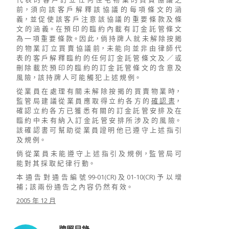
前，須 向 該 客 戶 解 釋 該 協 議 的 每 項 條 文 的 涵
義，並 促 使 該 客 戶 注 意 該 協 議 的 重 要 條 款 及 條
文 的 涵 義。在 預 印 的 臨 約 內 載 有 訂 金 託 管 條 文
為 一 項 重 要 條 款。因 此，倘 持 牌 人 就 未 解 除 按 揭
的 物 業 訂 立 買 賣 協 議 前，未 能 向 並 非 由 律 師 代
表 的 客 戶 解 釋 臨 約 的 任 何 訂 金 託 管 條 文 及 ／ 或
刪 除 載 於 預 印 的 臨 約 的 訂 金 託 管 條 文 的 含 意 及
風 險，該 持 牌 人 可 能 觸 犯 上 述 規 例。
從 業 員 在 處 理 有 關 未 解 除 按 揭 的 買 賣 物 業 時，
監 管 局 建 議 從 業 員 應 取 得 立 約 各 方 的
確 認 書
，
確 認 立 約 各 方 已 獲 悉 有 關 的 訂 金 託 管 安 排 及 在
臨 約 中 未 有 納 入 訂 金 託 管 安 排 所 涉 及 的 風 險。
該 確 認 書 可 幫 助 從 業 員 證 明 他 已 遵 守 上 述 指 引
及 規 例。
倘 從 業 員 未 能 遵 守 上 述 指 引 及 規 例，監 管 局 可
能 對 其 採 取 紀 律 行 動。
本 通 告 對 通 告 編 號 99-01(CR) 及 01-10(CR) 予 以 增
補；該 兩 份 通 告 之 內 容 仍 然 有 效。
2005 年 12 月
牌照目錄