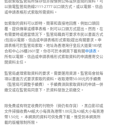
如欲索取監管局所保存但非按慣例公佈或供查閱的資料，可
以致電監管局熱線2111-2777 以口頭方式，或以電郵、信函
或申請表格形式索取所需資料。
如索取的資料可以即時、簡單和直接地回應、例如口頭回
覆、提供傳單或標準表格，則可以口頭方式提出。然而，在
有需要時或適當情況下，監管局職員可要求市民以書面方式
(包括以電郵、信函或申請表格形式索取)提出有關要求。申
請表格可於監管局索取，地址為香港灣仔皇后大道東183號
合和中心26樓2601室，你亦可於本網頁下載有關
申請表
。
所有以電郵、信函或申請表格形式索取資料的申請應寄交公
開資料主任。
監管局處理索取資料的要求，需要運用資源。監管局會就每
項以書面方式要求索取的資料，收取港幣50.00元的手續費
（監管局可調整手續費）。手續費須與索取資料的申請一併
繳交或在監管局同意下，於資料發放之前繳交。
除免費或有特定收費的刊物外（倘仍有存貨），黑白影印或
文件掃描收費A4紙大小每頁為港幣1.00元及A3紙大小每頁港
幣1.50元 。 本網頁的資料可供免費下載，惟受到本網頁所
載的版權限制所限。