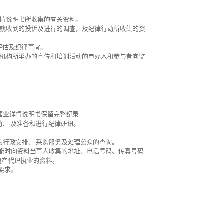
详情说明书所收集的有关资料。
， 就收到的投诉及进行的调查，及纪律行动所收集的资
现评估及纪律事宜。
培训机构所举办的宣传和培训活动的申办人和参与者向监
营业详情说明书保留完整纪录
动、 及准备和进行纪律研讯。
的行政安排、 采购服务及处理公众的查询。
能时向资料当事人收集的地址、电话号码、传真号码
地产代理执业的资料。
要求。