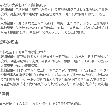
局收集四大类包括个人资料的纪录：
牌照纪录
- 包括根据《 地产代理条例》 及其附属法例申请和发出牌照及营业
投诉、调查及纪律研讯纪录
-包括监管局根据《 地产代理条例》 履行其职责
料。
人事纪录
- 包括监管局员工的个人资料、 履历、 工作详情、 薪酬、 工作表
其他纪录
- 包括行政及运作方面的档案、 董事局事宜档案、 监管局和其他
管局所提供的资料、 考试报名名单及纪录， 以及公众的查询。
资料的理由
资料是基于下列目的而收集及保留：
牌照纪录
–
用作考虑牌照和营业详情说明书的申请， 并为已发出的所有牌照和
投诉、 调查及纪律研讯纪录
–
就收到的投诉， 根据《 地产代理条例》 采取行
人事纪录–
作人力资源管理。
其他纪录
–
用于办公室的行政工作、董事局事宜、举办推广和培训活动、 考试
资料当事人的联络资料
（包括但不限于监管局根据《地产代理条例》执行其职
及电邮地址等）
–
用于联络资料当事人及在适当情况下向资料当事人提供有关
为监管局根据《地产代理条例》执行其职能及权力；及为遵守有关法例及法定
正资料
局已根据《 个人资料（ 私隐） 条例》 第2 7 条备存纪录簿。