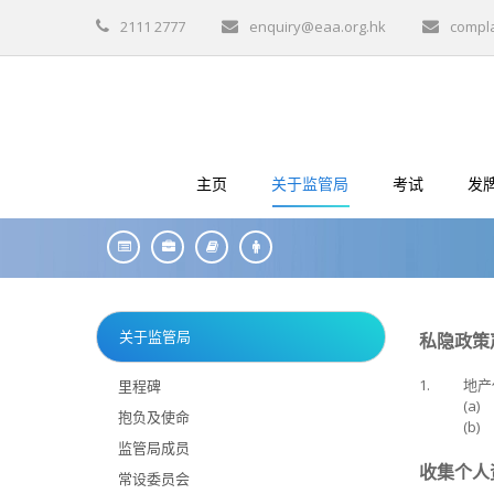
2111 2777
enquiry@eaa.org.hk
compl
主页
关于监管局
考试
发
关于监管局
私隐政策
1.
地产
里程碑
(a)
抱负及使命
(b)
监管局成员
收集个人
常设委员会