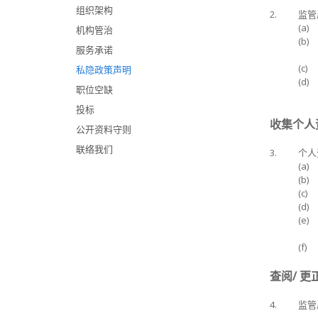
组织架构
2.
监管
(a)
机构管治
(b)
服务承诺
(c)
私隐政策声明
(d)
职位空缺
投标
收集个人
公开资料守则
联络我们
3.
个人
(a)
(b)
(c)
(d)
(e)
(f)
查阅/ 更
4.
监管