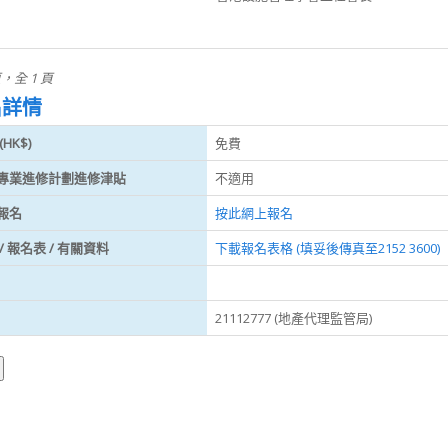
頁，全 1 頁
名詳情
HK$)
免費
專業進修計劃進修津貼
不適用
報名
按此網上報名
/ 報名表 / 有關資料
下載報名表格 (填妥後傳真至2152 3600)
21112777 (地產代理監管局)