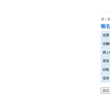
第 1 
報
收費 (
持續
網上
單張 
狀態
查詢