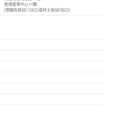
香港童軍中心11樓
(港鐵佐敦站C2出口或柯士甸站F出口)