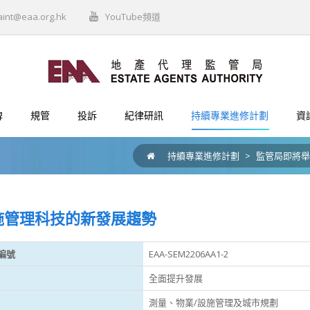
aint@eaa.org.hk
YouTube頻道
牌
規管
投訴
紀律研訊
持續專業進修計劃
資
持續專業進修計劃
>
監管局即將舉
施管理科技的新發展趨勢
編號
EAA-SEM2206AA1-2
全面提升發展
測量、物業/設施管理及城市規劃