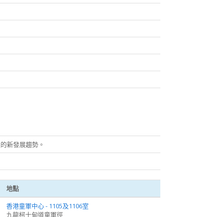
技的新發展趨勢。
地點
香港童軍中心 - 1105及1106室
九龍柯士甸道童軍徑