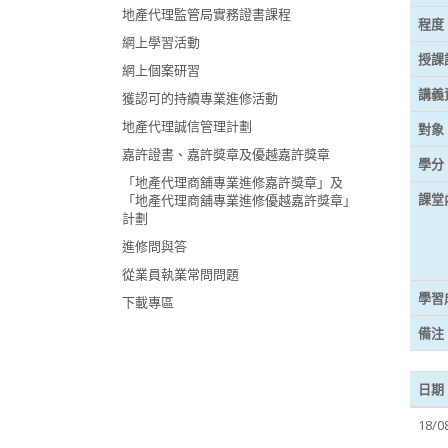
地產代理監管局實務證書課程
程度
網上學習活動
授課
網上個案研習
講義
獲認可的持續專業進修活動
地產代理誠信管理計劃
對象
嘉許證書、嘉許獎章及優越嘉許獎章
學分
「地產代理商舖專業進修嘉許獎章」及
課堂
「地產代理商舖專業進修優越嘉許獎章」
計劃
進修問與答
從業員執業常問問題
學習
下載專區
備注
日期
18/0