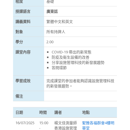
程度
基礎
授課語言
廣東話
講義資料
繁體中文和英文
對象
所有持牌人
學分
2.00
課堂內容
COVID-19 帶出的新常態
防疫及衛生設備的改善
分享設施管理科技的新發展趨勢
答問環節
學習成效
完成課堂的參加者能夠認識設施管理科技
的新發展趨勢。
備注
日期
時間
講者
地點
16/07/2025
15:00
楊文佳測量師
聖雅各福群會4樓明
-
香港設施管理
華堂