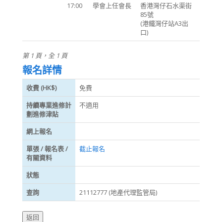
17:00
學會上任會長
香港灣仔石水渠街
85號
(港鐵灣仔站A3出
口)
第 1 頁，全 1 頁
報名詳情
收費 (HK$)
免費
持續專業進修計
不適用
劃進修津貼
網上報名
單張 / 報名表 /
截止報名
有關資料
狀態
查詢
21112777 (地產代理監管局)