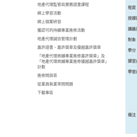
地產代理監管局實務證書課程
程度
網上學習活動
授課
網上個案研習
講義
獲認可的持續專業進修活動
地產代理誠信管理計劃
對象
嘉許證書、嘉許獎章及優越嘉許獎章
學分
「地產代理商舖專業進修嘉許獎章」及
課堂
「地產代理商舖專業進修優越嘉許獎章」
計劃
學習
進修問與答
從業員執業常問問題
下載專區
備注