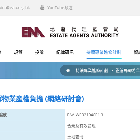
aint@eaa.org.hk
YouTube頻道
牌
規管
投訴
紀律研訊
持續專業進修計劃
資
持續專業進修計劃
>
監管局即將舉
物業產權負擔 (網絡研討會)
編號
EAA-WEB2104CE1-3
合規及有效管理
土地查冊