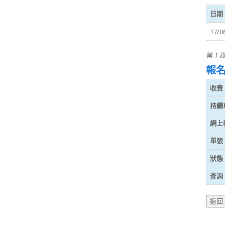
日期
17/0
第 1 
報
收費 (
持續
網上
單張 
狀態
查詢