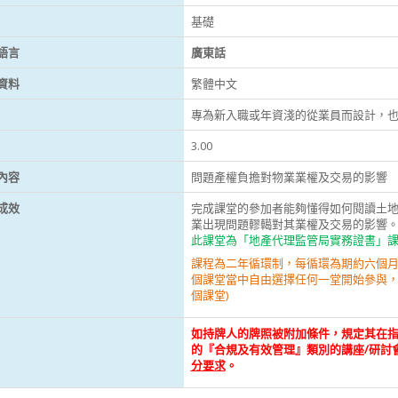
基礎
語言
廣東話
資料
繁體中文
專為新入職或年資淺的從業員而設計，
3.00
內容
問題產權負擔對物業業權及交易的影響
成效
完成課堂的參加者能夠懂得如何閱讀土
業出現問題轇轕對其業權及交易的影響
此課堂為「地產代理監管局實務證書」課程
課程為二年循環制，每循環為期約六個月
個課堂當中自由選擇任何一堂開始參與
個課堂)
如持牌人的牌照被附加條件，規定其在
的『合規及有效管理』類別的講座/研討
分要求
。