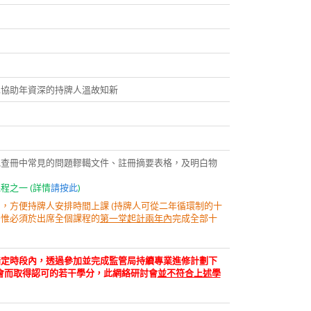
也協助年資深的持牌人溫故知新
地查冊中常見的問題轇轕文件、註冊摘要表格，及明白物
。
之一 (詳情
請按此
)
，方便持牌人安排時間上課 (持牌人可從二年循環制的十
，惟必須於出席全個課程的
第一堂起計兩年內
完成全部十
指定時段內，透過參加並完成監管局持續專業進修計劃下
會而取得認可的若干學分，此網絡研討會
並不符合上述學