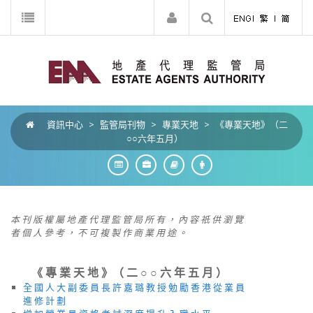
資訊中心
>
監管局刊物
>
專業天地
>
《專業天地》（二
○○六年五月）
本 刊 版 權 屬 地 產 代 理 監 管 局 所 有 ， 內 容 祇 供 瀏 覽
者 個 人 參 考 ， 不 可 複 製 作 商 業 用 途 。
《 專 業 天 地 》（ 二 ○ ○ 六 年 五 月 ）
全 國 人 大 副 委 員 長 許 嘉 璐 教 授 勉 勵 香 港 從 業 員
進 修 計 劃