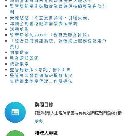
增 加 營 業 員 資 格 考 試 深 度 提 升 入 職 水 平
監 管 局 新 措 施 鼓 勵 從 業 員 參 與 持 續 專 業 進 修 計
劃
天 地 悠 悠 「 不 宜 妄 自 菲 薄 ， 引 喻 失 義 」
郭 國 全 對 香 港 經 濟 前 景 表 示 樂 觀
活 動 剪 影
監 管 局 參 加 2006 年 「 教 育 及 職 業 博 覽 」
「 綜 合 註 冊 資 訊 系 統 」 調 低 網 上 服 務 登 記 用 戶
費 用
個 案 借 鑒
執 業 須 知 答 問
統 計 數 字
監 管 局 新 版《 考 試 手 冊 》面 世
監 管 局 印 發 宣 傳 海 報 提 醒 市 民
無 牌 從 事 地 產 代 理 工 作 屬 違 法
牌照目錄
確認相關人士現時是否持有有效牌照及牌照的詳情
更多
持牌人專區