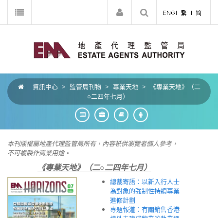
資訊中心
>
監管局刊物
>
專業天地
>
《專業天地》（二
○二四年七月）
本刊版權屬地產代理監管局所有，內容祇供瀏覽者個人參考，
不可複製作商業用途。
《專業天地》（二○二四年七月）
總裁寄語：以新入行人士
為對象的強制性持續專業
進修計劃
專題報道：有關銷售香港