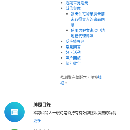
近期常見違規
誠信與你
發出住宅物業廣告前
未取得賣方的書面同
意
使用虛假文書以申請
地產代理牌照
反洗錢專區
常見問答
好‧活動
照片回顧
統計數字
欲瀏覽完整版本，請按
這
裡
。
牌照目錄
確認相關人士現時是否持有有效牌照及牌照的詳情
更多