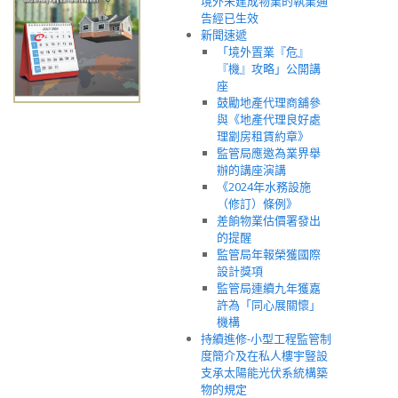
境外未建成物業的執業通
告經已生效
新聞速遞
「境外置業『危』
『機』攻略」公開講
座
鼓勵地產代理商舖參
與《地產代理良好處
理劏房租賃約章》
監管局應邀為業界舉
辦的講座演講
《2024年水務設施
（修訂）條例》
差餉物業估價署發出
的提醒
監管局年報榮獲國際
設計獎項
監管局連續九年獲嘉
許為「同心展關懷」
機構
持續進修-小型工程監管制
度簡介及在私人樓宇豎設
支承太陽能光伏系統構築
物的規定