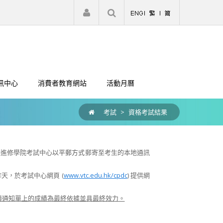
|
註冊
登入
訊中心
消費者教育網站
活動月曆
考試
>
資格考試結果
峰進修學院考試中心
以平郵方式
郵寄
至考生的本地通訊
天，於考試中心網頁 (
www.vtc.edu.hk/cpdc
) 提供網
績通知單上的成績為最終依據並具最終效力。