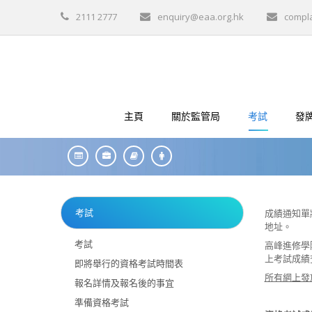
2111 2777
enquiry@eaa.org.hk
compl
主頁
關於監管局
考試
發
考試
成績通知單
地址
。
考試
高峰進修學
上考試成績
即將舉行的資格考試時間表
所有網上發
報名詳情及報名後的事宜
準備資格考試