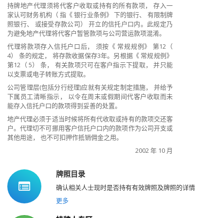
持牌地产代理须将代客户收取或持有的所有款项， 存入一
家认可财务机构（ 指《 银行业条例》 下的银行、 有限制牌
照银行、 或接受存款公司） 开立的信托户口内。此规定乃
为避免地产代理将代客户暂管款项与公司营运款项混淆。
代理将款项存入信托户口后， 须按《 常规规例》 第12（
4） 条的规定， 将存款收据保存3年。另根据《 常规规例》
第12（ 5） 条， 有关款项只可在客户指示下提取， 并只能
以支票或电子转账方式提取。
公司管理层(包括分行经理)应就有关规定制定措施， 并给予
下属员工清晰指示， 以令在周末或假期间代客户收取而未
能存入信托户口的款项得到妥善的处置。
地产代理必须于适当时候将所有代收取或持有的款项交还客
户。代理切不可​​挪用客户信托户口内的款项作为公司开支或
其他用途， 也不可扣押作抵销佣金之用。
2002 年 10 月
牌照目录
确认相关人士现时是否持有有效牌照及牌照的详情
更多