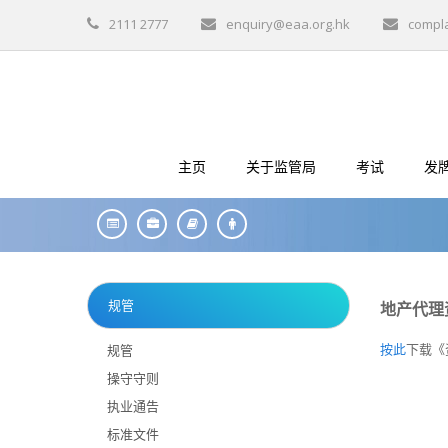
2111 2777
enquiry@eaa.org.hk
compl
主页
关于监管局
考试
发
规管
地产代理
按此
下载《
规管
操守守则
执业通告
标准文件